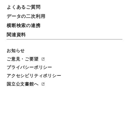
基本情報
全ての情報
よくあるご質問
データの二次利用
横断検索の連携
件名
山口県 土地収用法による事業の認定について（申請
関連資料
書）〔山口県知事起業 松本川改修工事〕
お知らせ
請求番号
ご意見・ご要望
昭５６建設43700020
プライバシーポリシー
件名番号
アクセシビリティポリシー
008
国立公文書館へ
保存場所
本館
作成・取得者
建設省計画局総務課