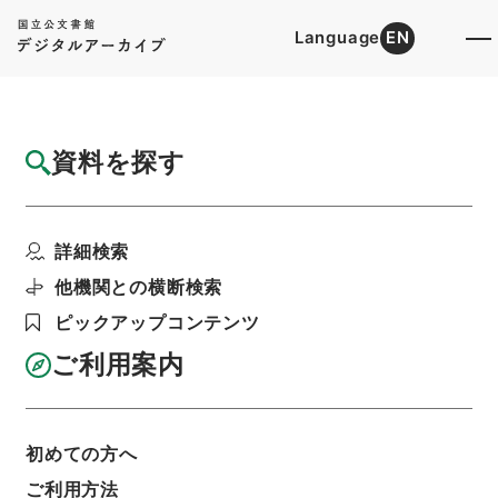
Language
EN
トップ
詳細検索[所蔵資料検索]
目録詳細
資料を探す
件名
山口県 土地収用法による事業の認定につい
詳細検索
て（申請書）〔山口県...
階層
行政文書
＊建設省
他機関との横断検索
計画局・都市局・建設経済局関係
ピックアップコンテンツ
土地収用事業の認定関係
土地収用事業の認定・高知県、埼玉県、山口県、
ご利用案内
静岡県・（昭４０．１．２０～昭４０．４．１
３）
利用請求書印刷
初めての方へ
ご利用方法