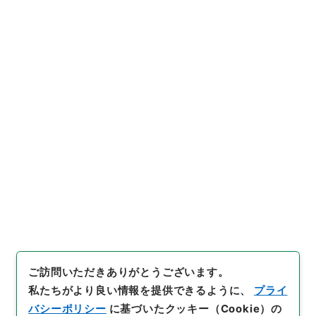
https://www.digital.archive
URIをコピー
s.go.jp/item/2968285
[件名・細目]
「
官私立大学卒業
生採用状況調査に関する件
」
（
平１５会計00011100-0720
引用例をコピー
0
）
、
国立公文書館デジタルア
ーカイブ
、
https://www.digit
al.archives.go.jp/item/2968
285
（
参照
2026-08-06
）
ご訪問いただきありがとうございます。
私たちがより良い情報を提供できるように、
プライ
バシーポリシー
に基づいたクッキー（Cookie）の