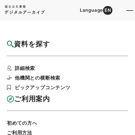
Language
EN
トップ
詳細検索[所蔵資料検索]
目録詳細
資料を探す
件名
官私立大学卒業生採用状況調査に関する件
詳細検索
階層
行政文書
会計検査院
昭和２２年５月２日以前
他機関との横断検索
外部回議（甲）・自大正１２年１０月至昭和６年
１２月
ピックアップコンテンツ
利用請求書印刷
ご利用案内
基本情報
全ての情報
初めての方へ
ご利用方法