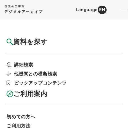
Language
EN
トップ
詳細検索[所蔵資料検索]
目録詳細
資料を探す
件名
判任官進退（群馬師範 鈴木政子）増俸
詳細検索
階層
行政文書
＊文部省
大臣官房総務課記録班分類文書
旧分類文書
他機関との横断検索
第一 総務門は（職員進退）
判任官進退
ピックアップコンテンツ
利用請求書印刷
ご利用案内
基本情報
全ての情報
初めての方へ
ご利用方法