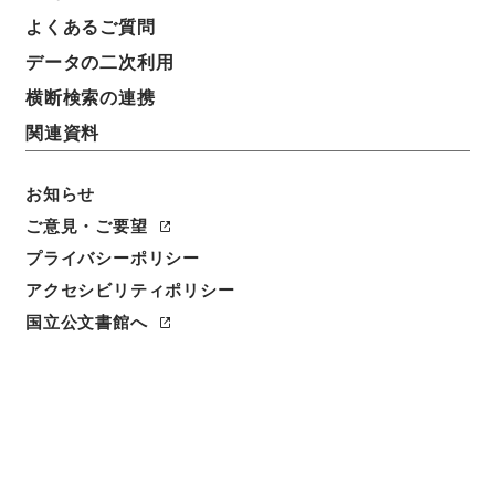
件名
よくあるご質問
判任官進退（群馬師範 鈴木政子）増俸
データの二次利用
請求番号
横断検索の連携
昭５９文部01619100
関連資料
件名番号
060
お知らせ
ご意見・ご要望
保存場所
プライバシーポリシー
本館
アクセシビリティポリシー
作成・取得者
国立公文書館へ
文部省大臣官房秘書課
年月日
昭和21年04月
利用制限の区分