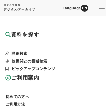
Language
EN
トップ
詳細検索[所蔵資料検索]
目録詳細
資料を探す
件名
北海道開発局 一級国道３８号線の区域変更
詳細検索
及び供用開始について...
階層
行政文書
＊建設省
道路局関係
道路関係
他機関との横断検索
都道府県道の認定等・北海道開発局・（昭３４．
ピックアップコンテンツ
５．４～昭３８．４．１０）
利用請求書印刷
ご利用案内
初めての方へ
基本情報
全ての情報
ご利用方法