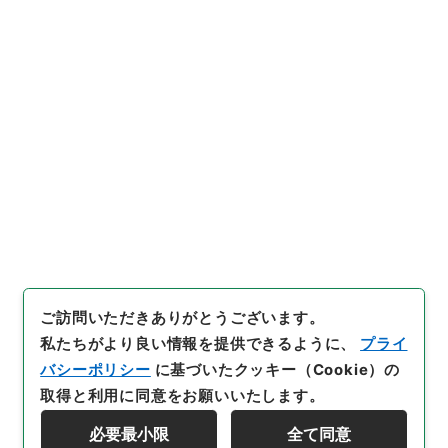
一級国道３８号線の区域変更及
び供用開始について（昭和３６
年５月８日建設省告示第１０４
９号・昭和３６年５月１１日建
引用例をコピー
設省告示第１０５１号）
」
（
平
１建設00199100-04100
）
、
国立公文書館デジタルアーカイ
ブ
、
https://www.digital.arc
hives.go.jp/item/391981
（
参
照
2026-08-10
）
ご訪問いただきありがとうございます。
私たちがより良い情報を提供できるように、
プライ
バシーポリシー
に基づいたクッキー（Cookie）の
取得と利用に同意をお願いいたします。
必要最小限
全て同意