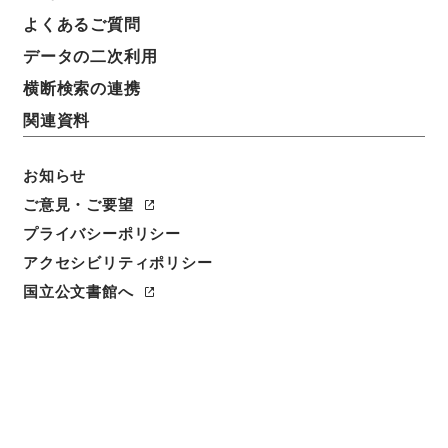
よくあるご質問
件名
データの二次利用
北海道開発局 一級国道３８号線の区域変更及び供用
開始について（昭和３６年５月８日建設省告示第１０
横断検索の連携
４９号・昭和３６年５月１１日建設省告示第１０５１
関連資料
号）
請求番号
お知らせ
平１建設00199100
ご意見・ご要望
プライバシーポリシー
件名番号
アクセシビリティポリシー
041
国立公文書館へ
保存場所
分館
作成・取得者
道路局路政課