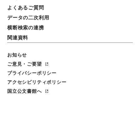
よくあるご質問
件名
データの二次利用
北海道開発局 二級国道小樽江差線の区域変更及び供
用開始について（昭和３８年３月７日建設省告示第２
横断検索の連携
８１号・第２８２号）
関連資料
請求番号
平１建設00199100
お知らせ
ご意見・ご要望
件名番号
プライバシーポリシー
011
アクセシビリティポリシー
保存場所
国立公文書館へ
分館
作成・取得者
道路局路政課
年月日