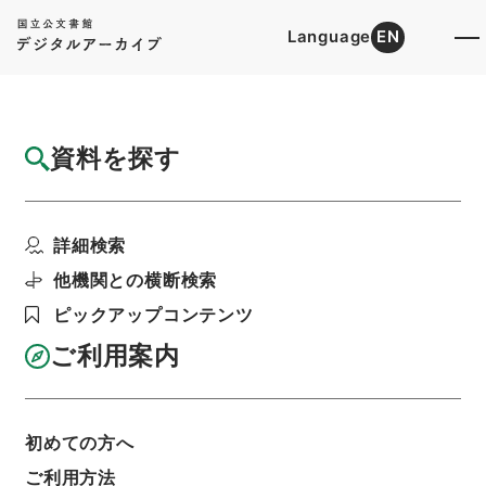
Language
EN
トップ
詳細検索[所蔵資料検索]
目録詳細
資料を探す
件名
北海道開発局 二級国道小樽江差線の区域変
詳細検索
更及び供用開始につい...
階層
行政文書
＊建設省
道路局関係
道路関係
他機関との横断検索
都道府県道の認定等・北海道開発局・（昭３４．
ピックアップコンテンツ
５．４～昭３８．４．１０）
利用請求書印刷
ご利用案内
初めての方へ
基本情報
全ての情報
ご利用方法