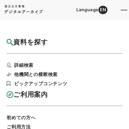
Language
EN
トップ
詳細検索[所蔵資料検索]
目録詳細
資料を探す
件名
静岡県 昭和４９年度上期の軌道営業報告書
詳細検索
及び軌道統計報告書に...
階層
行政文書
＊建設省
道路局関係
軌道関係
他機関との横断検索
軌道法及び地方鉄道法による許認可等・岡山県、
ピックアップコンテンツ
兵庫県、高知県、京都府、東京都、静岡県、神奈
川県・（昭４８．７．１７～昭５０．６．２３）
ご利用案内
利用請求書印刷
初めての方へ
基本情報
全ての情報
ご利用方法