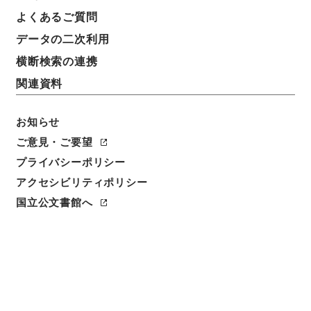
よくあるご質問
データの二次利用
件名
静岡県 昭和４９年度上期の軌道営業報告書及び軌道
横断検索の連携
統計報告書について
関連資料
請求番号
平１建設00392100
お知らせ
ご意見・ご要望
件名番号
プライバシーポリシー
013
アクセシビリティポリシー
保存場所
国立公文書館へ
分館
作成・取得者
道路局路政課
年月日