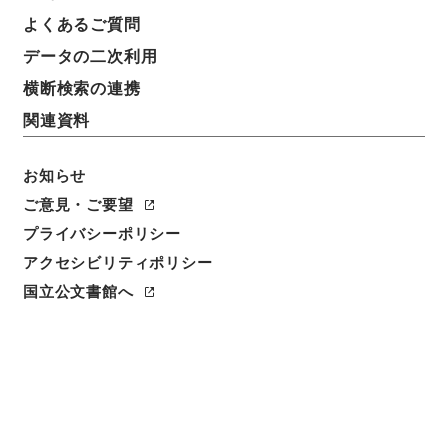
よくあるご質問
データの二次利用
件名
高知県 軌道法施行規則第２７条の規定に基づく役員
横断検索の連携
変更届について
関連資料
請求番号
平１建設00392100
お知らせ
ご意見・ご要望
件名番号
プライバシーポリシー
003
アクセシビリティポリシー
保存場所
国立公文書館へ
分館
作成・取得者
道路局路政課
年月日