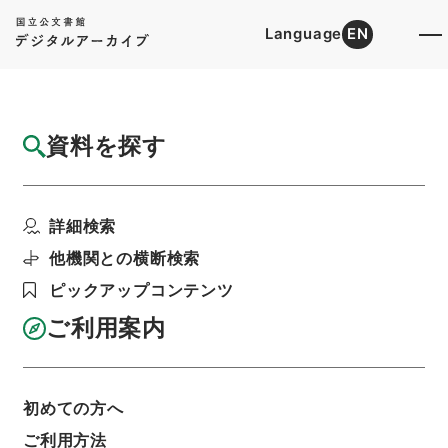
Language
EN
トップ
詳細検索[所蔵資料検索]
目録詳細
資料を探す
件名
高知県 軌道法施行規則第２７条の規定に基
詳細検索
づく役員変更届につい...
階層
行政文書
＊建設省
道路局関係
軌道関係
他機関との横断検索
軌道法及び地方鉄道法による許認可等・岡山県、
ピックアップコンテンツ
兵庫県、高知県、京都府、東京都、静岡県、神奈
川県・（昭４８．７．１７～昭５０．６．２３）
ご利用案内
利用請求書印刷
初めての方へ
基本情報
全ての情報
ご利用方法