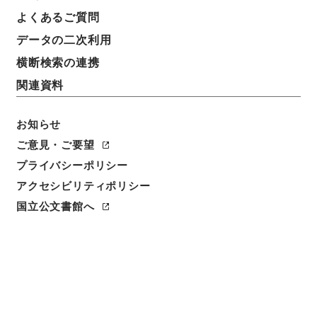
よくあるご質問
データの二次利用
件名
愛知県 名古屋鉄道（株）申請の工事方法の変更につ
横断検索の連携
いて
関連資料
請求番号
平１建設00368100
お知らせ
ご意見・ご要望
件名番号
プライバシーポリシー
002
アクセシビリティポリシー
保存場所
国立公文書館へ
分館
作成・取得者
道路局路政課
年月日