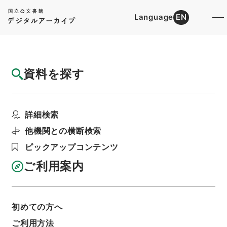
Language
EN
トップ
詳細検索[所蔵資料検索]
目録詳細
資料を探す
件名
愛知県 名古屋鉄道（株）申請の工事方法の
詳細検索
変更について
階層
行政文書
＊建設省
道路局関係
軌道関係
他機関との横断検索
軌道法及び地方鉄道法による許認可等・兵庫県、
ピックアップコンテンツ
愛知県、京都府、大阪府・（昭５０．３．２６～
昭５０．５．１４）
ご利用案内
利用請求書印刷
初めての方へ
基本情報
全ての情報
ご利用方法