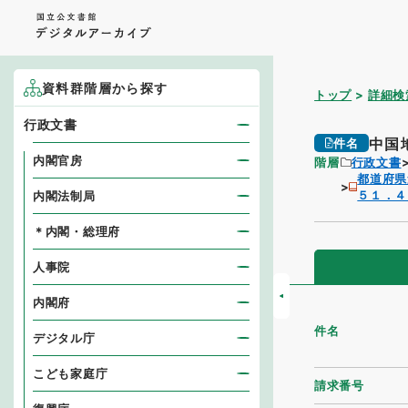
資料群階層から探す
トップ
詳細検
行政文書
中国
件名
内閣官房
階層
行政文書
都道府県
５１．４
内閣法制局
＊内閣・総理府
人事院
内閣府
件名
デジタル庁
こども家庭庁
請求番号