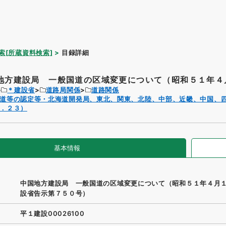
索[所蔵資料検索]
目録詳細
地方建設局 一般国道の区域変更について（昭和５１年４月
＊建設省
道路局関係
道路関係
道等の認定等・北海道開発局、東北、関東、北陸、中部、近畿、中国、
．２３）
基本情報
中国地方建設局 一般国道の区域変更について（昭和５１年４月
設省告示第７５０号）
平１建設00026100