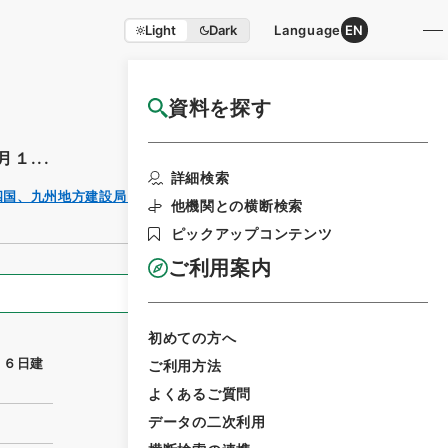
Light
Dark
Language
EN
資料を探す
国立公文書館HP利用案内
１...
利用請求書
詳細検索
印刷
四国、九州地方建設局・（昭５１．２．１０～昭
他機関との横断検索
ピックアップコンテンツ
ご利用案内
全ての情報
初めての方へ
１６日建
ご利用方法
よくあるご質問
データの二次利用