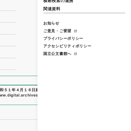
横断検索の連携
関連資料
お知らせ
ご意見・ご要望
プライバシーポリシー
アクセシビリティポリシー
国立公文書館へ
和５１年４月１６日建設省告示第７５０号）
」
（
平１建設000
ww.digital.archives.go.jp/item/428147
（
参照
2026-08-0