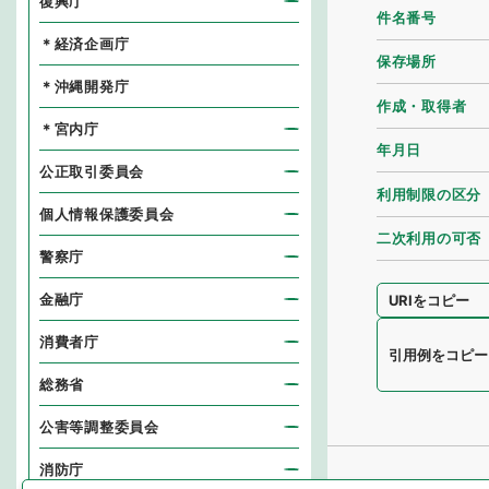
復興庁
件名番号
＊経済企画庁
保存場所
＊沖縄開発庁
作成・取得者
＊宮内庁
年月日
公正取引委員会
利用制限の区分
個人情報保護委員会
二次利用の可否
警察庁
金融庁
URIをコピー
消費者庁
引用例をコピー
総務省
公害等調整委員会
消防庁