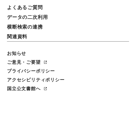
よくあるご質問
データの二次利用
件名
中国地方建設局 一般国道の供用開始について（昭和
横断検索の連携
５１年４月１６日建設省告示第７５２号）
関連資料
請求番号
平１建設00026100
お知らせ
ご意見・ご要望
件名番号
プライバシーポリシー
031
アクセシビリティポリシー
保存場所
国立公文書館へ
分館
作成・取得者
道路局路政課
年月日