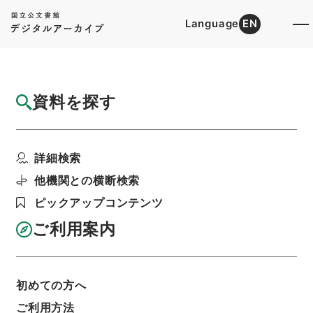
Language
EN
トップ
詳細検索[所蔵資料検索]
目録詳細
資料を探す
件名
中国地方建設局 一般国道の供用開始につい
詳細検索
て（昭和５１年４月１...
階層
行政文書
＊建設省
道路局関係
道路関係
他機関との横断検索
都道府県道等の認定等・北海道開発局、東北、関
ピックアップコンテンツ
東、北陸、中部、近畿、中国、四国、九州地方建
設局・（昭５１．２．１０～昭５１．４．２３）
ご利用案内
利用請求書印刷
初めての方へ
基本情報
全ての情報
ご利用方法