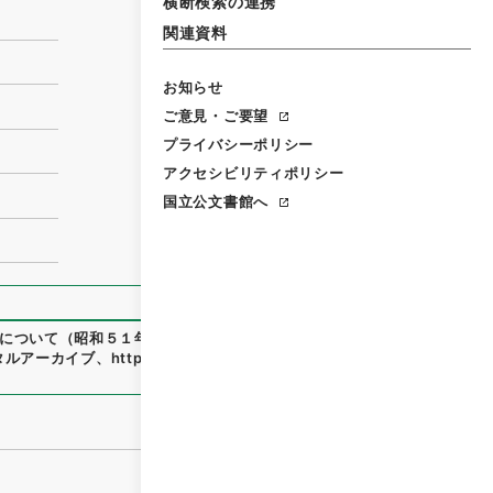
横断検索の連携
関連資料
お知らせ
ご意見・ご要望
プライバシーポリシー
アクセシビリティポリシー
国立公文書館へ
について（昭和５１年４月２３日建設省告示第７９０号・第７
タルアーカイブ
、
https://www.digital.archives.go.jp/item/4