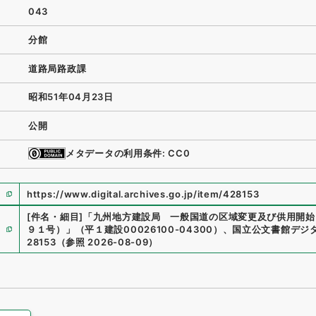
043
分館
道路局路政課
昭和51年04月23日
公開
メタデータの利用条件: CC0
https://www.digital.archives.go.jp/item/428153
[件名・細目]
「
九州地方建設局 一般国道の区域変更及び供用開始
９１号）
」
（
平１建設00026100-04300
）
、
国立公文書館デジ
28153
（
参照
2026-08-09
）