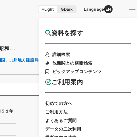
Light
Dark
Language
EN
資料を探す
国立公文書館HP利用案内
和...
利用請求書
詳細検索
印刷
四国、九州地方建設局・（昭５１．２．１０～昭
他機関との横断検索
ピックアップコンテンツ
ご利用案内
全ての情報
初めての方へ
和５１年
ご利用方法
よくあるご質問
データの二次利用