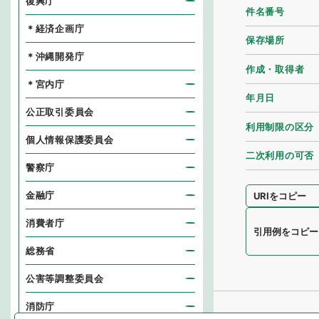
復興庁
件名番号
＊経済企画庁
保存場所
＊沖縄開発庁
作成・取得者
＊宮内庁
年月日
公正取引委員会
利用制限の区分
個人情報保護委員会
二次利用の可否
警察庁
金融庁
URIをコピー
消費者庁
引用例をコピー
総務省
公害等調整委員会
消防庁