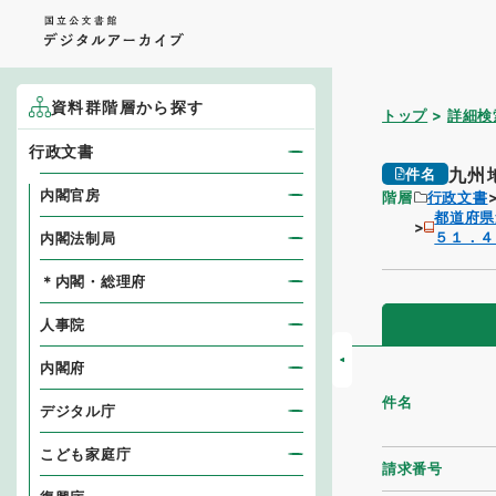
資料群階層から探す
トップ
詳細検
行政文書
九州
件名
内閣官房
階層
行政文書
都道府県
５１．４
内閣法制局
＊内閣・総理府
人事院
内閣府
件名
デジタル庁
こども家庭庁
請求番号