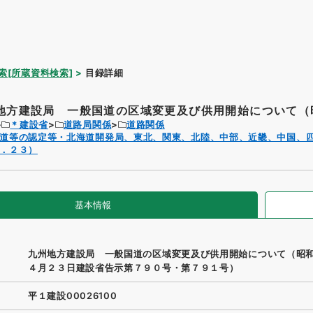
索[所蔵資料検索]
目録詳細
地方建設局 一般国道の区域変更及び供用開始について（昭
＊建設省
道路局関係
道路関係
道等の認定等・北海道開発局、東北、関東、北陸、中部、近畿、中国、
．２３）
基本情報
九州地方建設局 一般国道の区域変更及び供用開始について（昭
４月２３日建設省告示第７９０号・第７９１号）
平１建設00026100