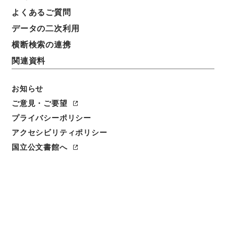
よくあるご質問
データの二次利用
件名
九州地方建設局 一般国道の区域変更及び供用開始に
横断検索の連携
ついて（昭和５１年４月２３日建設省告示第７９２
関連資料
号・第７９３号）
請求番号
お知らせ
平１建設00026100
ご意見・ご要望
プライバシーポリシー
件名番号
アクセシビリティポリシー
044
国立公文書館へ
保存場所
分館
作成・取得者
道路局路政課