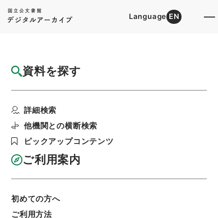
Language
EN
トップ
詳細検索[所蔵資料検索]
目録詳細
資料を探す
件名
九州地方建設局 一般国道の区域変更及び供
詳細検索
用開始について（昭和...
階層
行政文書
＊建設省
道路局関係
道路関係
他機関との横断検索
都道府県道等の認定等・北海道開発局、東北、関
ピックアップコンテンツ
東、北陸、中部、近畿、中国、四国、九州地方建
設局・（昭５１．２．１０～昭５１．４．２３）
ご利用案内
利用請求書印刷
初めての方へ
基本情報
全ての情報
ご利用方法