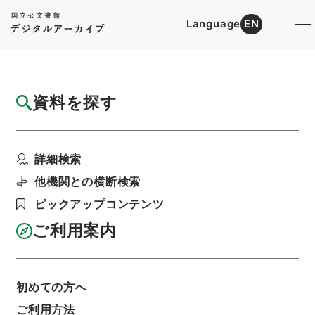
Language
EN
トップ
詳細検索[所蔵資料検索]
目録詳細
資料を探す
件名
四国地方建設局 一般国道１１号の供用開始
詳細検索
について（昭和５１年...
階層
行政文書
＊建設省
道路局関係
道路関係
他機関との横断検索
都道府県道等の認定等・北海道開発局、東北、関
ピックアップコンテンツ
東、北陸、中部、近畿、中国、四国、九州地方建
設局・（昭５１．２．１０～昭５１．４．２３）
ご利用案内
利用請求書印刷
初めての方へ
基本情報
全ての情報
ご利用方法