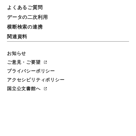
よくあるご質問
データの二次利用
件名
四国地方建設局 一般国道１１号の供用開始について
横断検索の連携
（昭和５１年４月２３日建設省告示第７８８号）
関連資料
請求番号
平１建設00026100
お知らせ
ご意見・ご要望
件名番号
プライバシーポリシー
040
アクセシビリティポリシー
保存場所
国立公文書館へ
分館
作成・取得者
道路局路政課
年月日