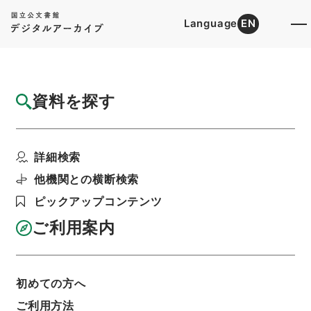
Language
EN
トップ
詳細検索[所蔵資料検索]
目録詳細
資料を探す
件名
神奈川県 県道路線の認定及び変更について
詳細検索
階層
行政文書
＊建設省
道路局関係
道路関係
都道府県道の認定等・神奈川県、長野県、山梨
他機関との横断検索
県、大阪府、愛知県、兵庫県、熊本県・（昭４
４．９．６～昭４４．１２．２３）
ピックアップコンテンツ
利用請求書印刷
ご利用案内
基本情報
全ての情報
初めての方へ
ご利用方法