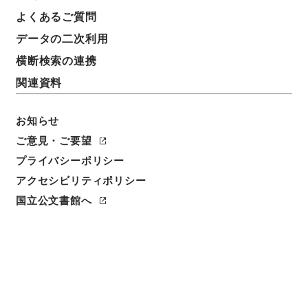
よくあるご質問
件名
神奈川県 県道路線の認定及び変更について
データの二次利用
横断検索の連携
請求番号
関連資料
平１建設00295100
件名番号
お知らせ
001
ご意見・ご要望
プライバシーポリシー
保存場所
分館
アクセシビリティポリシー
国立公文書館へ
作成・取得者
道路局路政課
年月日
昭和44年09月06日