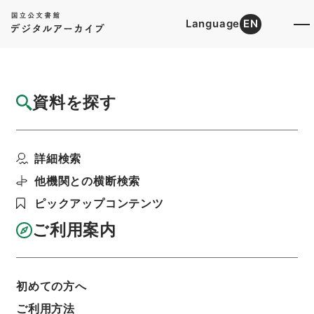
Language
EN
トップ
詳細検索[所蔵資料検索]
目録詳細
資料を探す
簿冊
総理府本府関係審査録綴（７）（昭和３９年
詳細検索
分まで）
階層
行政文書
内閣法制局
法令案審議録関係
他機関との横断検索
利用請求書印刷
ピックアップコンテンツ
ご利用案内
基本情報
全ての情報
初めての方へ
ご利用方法