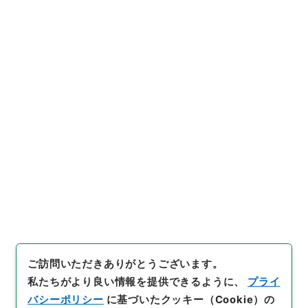
総理府設置法等の一部を改正する法律案
行政文書
内閣法制局
法令案審議録関係
総理府本府関係審査録綴（７）（昭和３９年分ま
で）
[
請求番号
]
平１４法制00008100
[
件名番号
]
001
[
移管元機関等
]
内閣法制局
[
移管等年度
]
平成 14
[
作
成・取得者
]
内閣法制局第二部（総理府本府関係）
[
年
月日
]
昭和38年
[
媒体の種別
]
紙
[
法令番号
]
法律第
１０２号
[
数量
]
1
[
関連事項
]
６月１１日公布（林参
事官）
[
保存場所
]
本館-4A-028-00
[
利用制限の区分等
]
公開
閲覧
ご訪問いただきありがとうございます。
私たちがより良い情報を提供できるように、
プライ
バシーポリシー
に基づいたクッキー（Cookie）の