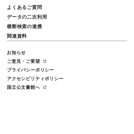
よくあるご質問
データの二次利用
横断検索の連携
関連資料
お知らせ
ご意見・ご要望
プライバシーポリシー
閲覧
アクセシビリティポリシー
簿冊標題
国立公文書館へ
総理府本府関係審査録綴（７）（昭和３９年分まで）
請求番号
平１４法制00008100
移管元機関等