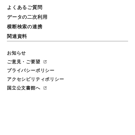
よくあるご質問
データの二次利用
横断検索の連携
関連資料
お知らせ
ご意見・ご要望
閲覧
プライバシーポリシー
簿冊標題
アクセシビリティポリシー
鉱山保安法１・昭和２４年１月
国立公文書館へ
請求番号
平１４法制00795100
移管元機関等
内閣法制局