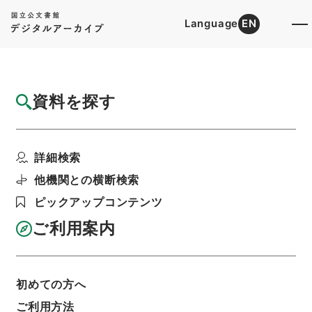
Language
EN
トップ
詳細検索[所蔵資料検索]
目録詳細
資料を探す
簿冊
鉱山保安法１・昭和２４年１月
詳細検索
階層
行政文書
内閣法制局
法令案審議録関係
利用請求書印刷
他機関との横断検索
ピックアップコンテンツ
ご利用案内
基本情報
全ての情報
初めての方へ
ご利用方法