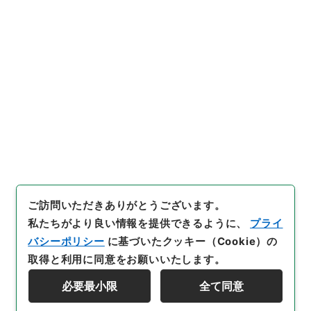
鉱山保安法１・昭和２４年１月
[
請求番号
]
平１４法制00795100
[
件名番号
]
001
[
移管元機関等
]
内閣法制局
[
移管等年度
]
平成 14
[
作
成・取得者
]
内閣法制局第四部（通商産業省関係）
[
年
月日
]
昭和23年
[
媒体の種別
]
紙
[
数量
]
1
[
関連事
項
]
廃案
[
保存場所
]
本館-4A-029-00
[
利用制限の区分等
]
公開
閲覧
ご訪問いただきありがとうございます。
私たちがより良い情報を提供できるように、
プライ
バシーポリシー
に基づいたクッキー（Cookie）の
取得と利用に同意をお願いいたします。
必要最小限
全て同意