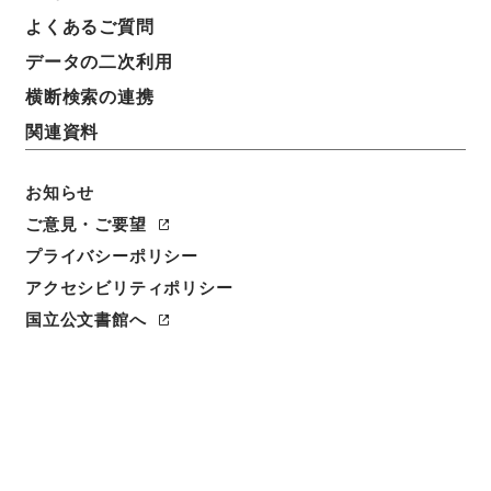
簿冊標題
よくあるご質問
日本手工芸指導協会・（昭４１．１２）
データの二次利用
請求番号
横断検索の連携
平１０文部00080100
関連資料
移管元機関等
＊文部省
お知らせ
ご意見・ご要望
移管等年度
プライバシーポリシー
平成 10
アクセシビリティポリシー
保存場所
国立公文書館へ
本館
作成・取得者
文部省社会教育局社会教育課
年月日