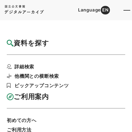
Language
EN
トップ
詳細検索[所蔵資料検索]
目録詳細
資料を探す
簿冊
日本手工芸指導協会・（昭４１．１２）
詳細検索
階層
行政文書
＊文部省
大臣官房総務課記録班分類文書
新分類文書
他機関との横断検索
L120（法人／財団法人／許可認可承認）
ピックアップコンテンツ
利用請求書印刷
ご利用案内
基本情報
全ての情報
初めての方へ
ご利用方法