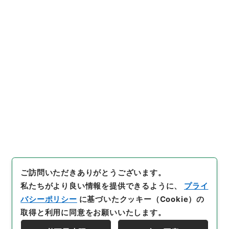
変更について
行政文書
＊文部省
大臣官房総務課記録班分類文書
新分類文書
L120（法人／財団法人／許可認可承認）
日本手工芸指導協会・（昭４１．１２）
[
請求番号
]
平１０文部00080100
[
件名番号
]
007
[
移管元機関等
]
＊文部省
[
移管等年度
]
平成 10
[
作
成・取得者
]
文部省
[
年月日
]
昭和60年08月06日
[
媒体の種別
]
紙
[
数量
]
1
[
保存場所
]
本館-3D-033-00
[
利用制限の区分等
]
要審査
ご訪問いただきありがとうございます。
私たちがより良い情報を提供できるように、
プライ
バシーポリシー
に基づいたクッキー（Cookie）の
取得と利用に同意をお願いいたします。