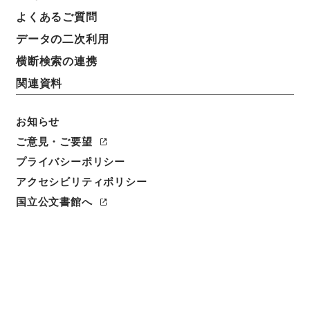
よくあるご質問
簿冊標題
データの二次利用
日下奨学財団法人、吉田奨学資金財団・（大１３．８
～昭６０．８）
横断検索の連携
関連資料
請求番号
平７文部01546100
お知らせ
移管元機関等
ご意見・ご要望
＊文部省
プライバシーポリシー
アクセシビリティポリシー
移管等年度
平成 07
国立公文書館へ
保存場所
本館
作成・取得者
文部省専門学務局・科学局