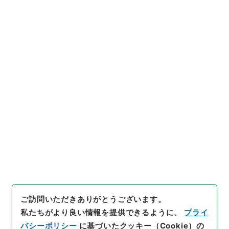
件名
（吉田奨学資金財団）財団法人吉田奨学資金
財団の設立許可取消しについて
行政文書
＊文部省
大臣官房総務課記録班分類文書
新分類文書
L120（法人／財団法人／許可認可承認）
日下奨学財団法人、吉田奨学資金財団・（大１３．８
～昭６０．８）
[
請求番号
]
平７文部01546100
[
件名番号
]
027
[
移
管元機関等
]
＊文部省
[
移管等年度
]
平成 07
[
作成・
取得者
]
文部省
[
年月日
]
昭和60年08月16日
[
媒体
の種別
]
紙
[
数量
]
1
[
保存場所
]
本館-3D-028-00
[
利用制限の区分等
]
要審査
ご訪問いただきありがとうございます。
私たちがより良い情報を提供できるように、
プライ
バシーポリシー
に基づいたクッキー（Cookie）の