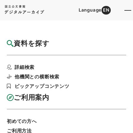
Language
EN
トップ
詳細検索[所蔵資料検索]
目録詳細
資料を探す
簿冊
日下奨学財団法人、吉田奨学資金財団・（大
詳細検索
１３．８～昭６０．８...
階層
行政文書
＊文部省
他機関との横断検索
大臣官房総務課記録班分類文書
新分類文書
ピックアップコンテンツ
L120（法人／財団法人／許可認可承認）
利用請求書印刷
ご利用案内
初めての方へ
基本情報
全ての情報
ご利用方法