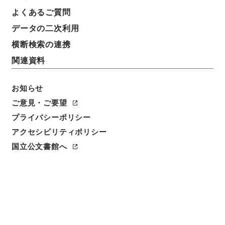
よくあるご質問
簿冊標題
データの二次利用
大森高等女学校、東京女学館、精華高等女学校、私立
高千穂学校・（昭５．９～昭２２．６）
横断検索の連携
関連資料
請求番号
平５文部01460100
お知らせ
移管元機関等
ご意見・ご要望
＊文部省
プライバシーポリシー
アクセシビリティポリシー
移管等年度
平成 05
国立公文書館へ
保存場所
本館
作成・取得者
文部省普通学務局・国民教育局・学校教育局