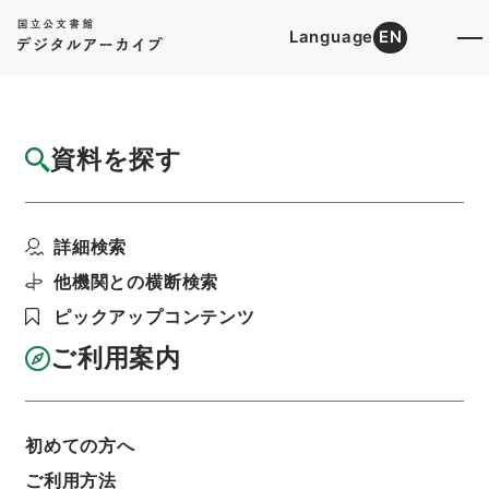
Language
EN
トップ
詳細検索[所蔵資料検索]
目録詳細
資料を探す
簿冊
大森高等女学校、東京女学館、精華高等女学
詳細検索
校、私立高千穂学校・...
階層
行政文書
＊文部省
他機関との横断検索
大臣官房総務課記録班分類文書
新分類文書
ピックアップコンテンツ
L120（法人／財団法人／許可認可承認）
利用請求書印刷
ご利用案内
初めての方へ
基本情報
全ての情報
ご利用方法