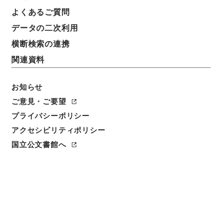
よくあるご質問
データの二次利用
横断検索の連携
関連資料
お知らせ
ご意見・ご要望
プライバシーポリシー
閲覧
アクセシビリティポリシー
簿冊標題
国立公文書館へ
財政史資料 議会参考書 ６９議会 銀行 （銀行
局）
請求番号
平２２財務01373100
移管元機関等