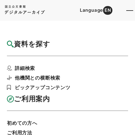
Language
EN
トップ
詳細検索[所蔵資料検索]
目録詳細
資料を探す
簿冊
財政史資料 議会参考書 ７９議会 重要想
詳細検索
定問答 金資金・軍票...
階層
行政文書
財務省
財政史資料
議会参考書
他機関との横断検索
利用請求書印刷
ピックアップコンテンツ
ご利用案内
基本情報
全ての情報
初めての方へ
ご利用方法