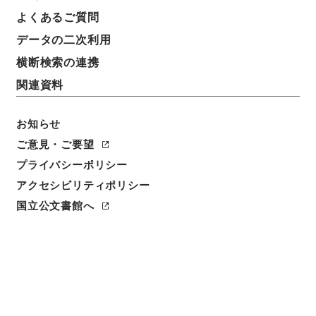
よくあるご質問
データの二次利用
横断検索の連携
関連資料
お知らせ
ご意見・ご要望
プライバシーポリシー
閲覧
アクセシビリティポリシー
簿冊標題
国立公文書館へ
財政史資料 議会参考書 ７９議会 重要想定問答
金資金・軍票 （国庫課）
請求番号
平２２財務01773100