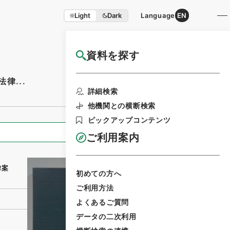
Light
Dark
Language
EN
資料を探す
国立公文書館HP利用案内
律...
利用請求書印刷
詳細検索
他機関との横断検索
ピックアップコンテンツ
全ての情報
ご利用案内
法律案
初めての方へ
ご利用方法
よくあるご質問
データの二次利用