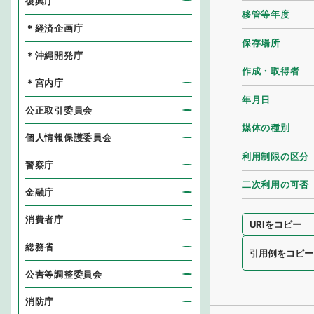
復興庁
移管等年度
＊経済企画庁
保存場所
＊沖縄開発庁
作成・取得者
＊宮内庁
年月日
公正取引委員会
媒体の種別
個人情報保護委員会
利用制限の区分
警察庁
二次利用の可否
金融庁
消費者庁
URIをコピー
総務省
引用例をコピー
公害等調整委員会
消防庁