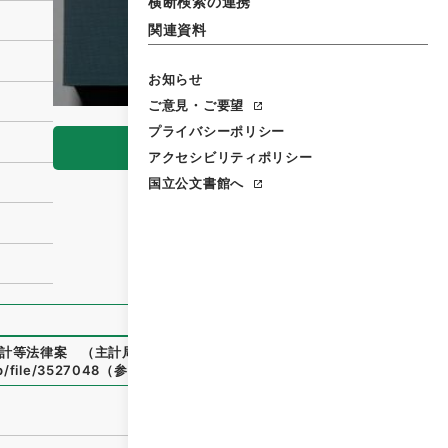
横断検索の連携
関連資料
お知らせ
ご意見・ご要望
プライバシーポリシー
閲覧
アクセシビリティポリシー
国立公文書館へ
計等法律案 （主計局）
」
（
平２２財務01857100
）
、
国立公
jp/file/3527048
（
参照
2026-08-08
）