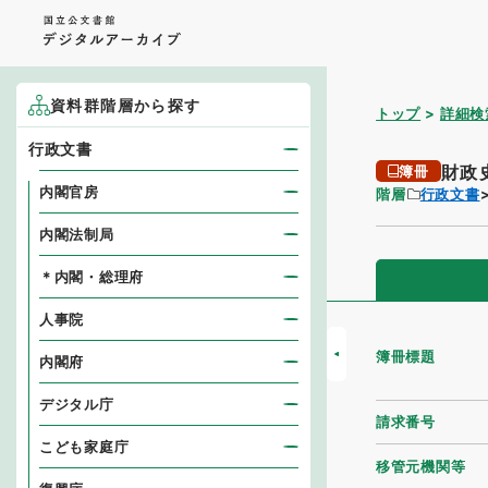
資料群階層から探す
トップ
詳細検
行政文書
財政
簿冊
内閣官房
階層
行政文書
内閣法制局
＊内閣・総理府
人事院
簿冊標題
内閣府
デジタル庁
請求番号
こども家庭庁
移管元機関等