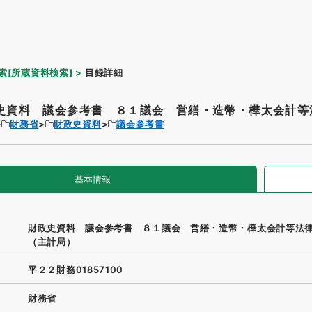
索[所蔵資料検索]
目録詳細
史資料 議会参考書 ８１議会 営繕・造幣・樺太会計等法
財務省
財政史資料
議会参考書
基本情報
財政史資料 議会参考書 ８１議会 営繕・造幣・樺太会計等
（主計局）
平２２財務01857100
財務省