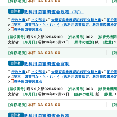
[
保存場所
]
本館-3A-033-00
[
件名
教科用図書調査会規程（写）
行政文書
＊文部省
大臣官房総務課記録班分類文書
旧分
第三 図書門な・ら・む・う（教科用図書採定、教科用図書検定
教科用図書調査会
[
請求番号
]
昭５９文部02545100
[
件名番号
]
002
[
移管元機関
文部省
[
年月日
]
昭和16年05月21日
[
媒体の種別
]
紙
[
数量
]
1
[
保存場所
]
本館-3A-033-00
[
件名
教科用図書調査会官制
行政文書
＊文部省
大臣官房総務課記録班分類文書
旧分
第三 図書門な・ら・む・う（教科用図書採定、教科用図書検定
教科用図書調査会
[
請求番号
]
昭５９文部02545100
[
件名番号
]
003
[
移管元機関
文部省
[
年月日
]
昭和16年02月27日
[
媒体の種別
]
紙
[
数量
]
1
[
保存場所
]
本館-3A-033-00
[
件名
教科用図書調査会規程