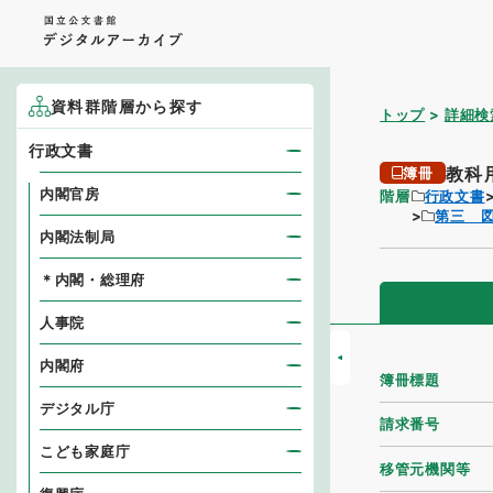
資料群階層から探す
トップ
詳細検
行政文書
教科
簿冊
内閣官房
階層
行政文書
第三 
内閣法制局
＊内閣・総理府
人事院
内閣府
簿冊標題
デジタル庁
請求番号
こども家庭庁
移管元機関等