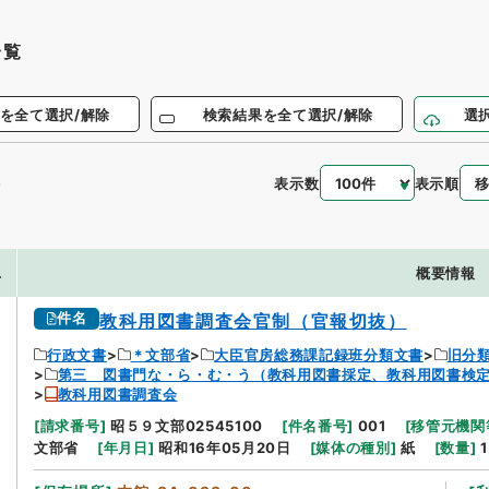
一覧
を全て選択/解除
検索結果を全て選択/解除
選
表示数
表示順
件
.
概要情報
件名
教科用図書調査会官制（官報切抜）
行政文書
＊文部省
大臣官房総務課記録班分類文書
旧分
第三 図書門な・ら・む・う（教科用図書採定、教科用図書検定
教科用図書調査会
[
請求番号
]
昭５９文部02545100
[
件名番号
]
001
[
移管元機関
文部省
[
年月日
]
昭和16年05月20日
[
媒体の種別
]
紙
[
数量
]
1