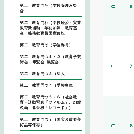
第二 教育門た（学校管理及監
6
督）
第二 教育門れ（学校経済・実業
教育費補助・年功加俸・教育基
金・義務教育費国庫負担
第二 教育門そ（学位称号）
第二 教育門つ１・２（教育学芸
諸会・博覧会､展覧会）
7
第二 教育門つ３（法人）
第二 教育門つ４（学校衛生）
第二 教育門つ５・６（社会教
育・活動写真「フィルム」、幻燈
映画、蓄音機「レコード」）
第二 教育門つ７（国宝及重要美
術品等保存）
8