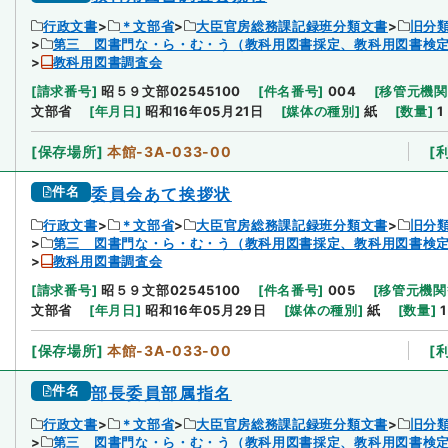
行政文書
＊文部省
大臣官房総務課記録班分類文書
旧分
第三 図書門な・ら・む・う（教科用図書採定、教科用図書検定
教科用図書調査会
[
請求番号
]
昭５９文部02545100
[
件名番号
]
004
[
移管元機関
文部省
[
年月日
]
昭和16年05月21日
[
媒体の種別
]
紙
[
数量
]
1
[
保存場所
]
本館-3A-033-00
[
件名
委員会あて挨拶状
行政文書
＊文部省
大臣官房総務課記録班分類文書
旧分
第三 図書門な・ら・む・う（教科用図書採定、教科用図書検定
教科用図書調査会
[
請求番号
]
昭５９文部02545100
[
件名番号
]
005
[
移管元機関
文部省
[
年月日
]
昭和16年05月29日
[
媒体の種別
]
紙
[
数量
]
1
[
保存場所
]
本館-3A-033-00
[
件名
部長委員部属指名
行政文書
＊文部省
大臣官房総務課記録班分類文書
旧分
第三 図書門な・ら・む・う（教科用図書採定、教科用図書検定