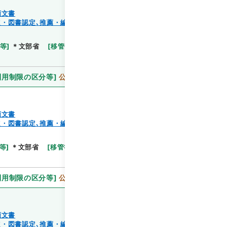
類文書
・図書認定､推薦・編纂出版、蔵書）
閲覧
等
]
＊文部省
[
移管等年度
]
昭和 59
[
作成・取得者
]
利用制限の区分等
]
公開
類文書
・図書認定､推薦・編纂出版、蔵書）
閲覧
等
]
＊文部省
[
移管等年度
]
昭和 59
[
作成・取得者
]
利用制限の区分等
]
公開
類文書
・図書認定､推薦・編纂出版、蔵書）