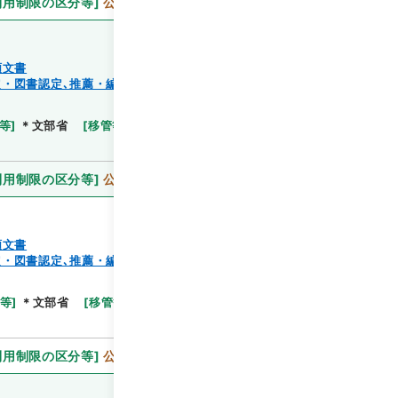
利用制限の区分等
]
公開
類文書
・図書認定､推薦・編纂出版、蔵書）
閲覧
等
]
＊文部省
[
移管等年度
]
昭和 59
[
作成・取得者
]
利用制限の区分等
]
公開
類文書
・図書認定､推薦・編纂出版、蔵書）
閲覧
等
]
＊文部省
[
移管等年度
]
昭和 59
[
作成・取得者
]
利用制限の区分等
]
公開