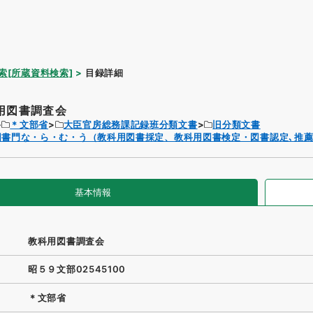
索[所蔵資料検索]
目録詳細
用図書調査会
＊文部省
大臣官房総務課記録班分類文書
旧分類文書
図書門な・ら・む・う（教科用図書採定、教科用図書検定・図書認定､推
基本情報
教科用図書調査会
昭５９文部02545100
＊文部省