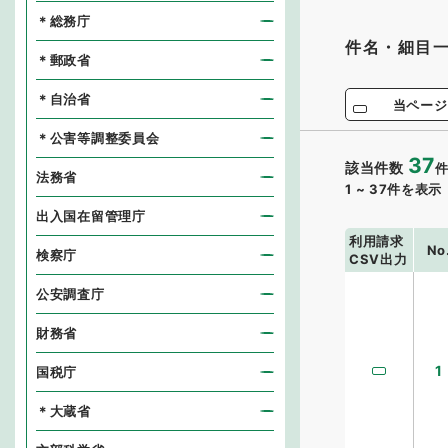
＊総務庁
件名・細目
＊郵政省
＊自治省
当ページ
＊公害等調整委員会
37
該当件数
法務省
1
~
37
件を表示
出入国在留管理庁
利用請求
No
検察庁
CSV出力
公安調査庁
財務省
1
国税庁
＊大蔵省