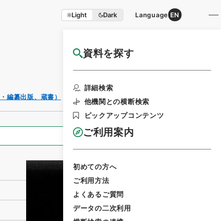
Light
Dark
Language
EN
資料を探す
国立公文書館HP利用案内
利用請求書印
詳細検索
刷
薦・編纂出版、蔵書）
他機関との横断検索
ピックアップコンテンツ
ご利用案内
全ての情報
初めての方へ
ご利用方法
よくあるご質問
データの二次利用