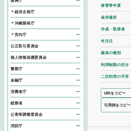
復興庁
移管等年度
＊経済企画庁
保存場所
＊沖縄開発庁
作成・取得者
＊宮内庁
年月日
公正取引委員会
媒体の種別
個人情報保護委員会
利用制限の区分
警察庁
二次利用の可否
金融庁
消費者庁
URIをコピー
総務省
引用例をコピー
公害等調整委員会
消防庁