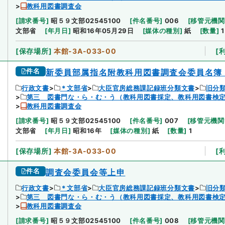
教科用図書調査会
[
請求番号
]
昭５９文部02545100
[
件名番号
]
006
[
移管元機関
文部省
[
年月日
]
昭和16年05月29日
[
媒体の種別
]
紙
[
数量
]
1
[
保存場所
]
本館-3A-033-00
[
件名
新委員部属指名附教科用図書調査会委員名簿
行政文書
＊文部省
大臣官房総務課記録班分類文書
旧分
第三 図書門な・ら・む・う（教科用図書採定、教科用図書検定
教科用図書調査会
[
請求番号
]
昭５９文部02545100
[
件名番号
]
007
[
移管元機関
文部省
[
年月日
]
昭和16年
[
媒体の種別
]
紙
[
数量
]
1
[
保存場所
]
本館-3A-033-00
[
件名
調査会委員会等上申
行政文書
＊文部省
大臣官房総務課記録班分類文書
旧分
第三 図書門な・ら・む・う（教科用図書採定、教科用図書検定
教科用図書調査会
[
請求番号
]
昭５９文部02545100
[
件名番号
]
008
[
移管元機関