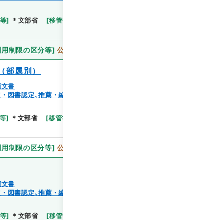
閲覧
等
]
＊文部省
[
移管等年度
]
昭和 59
[
作成・取得者
]
利用制限の区分等
]
公開
（部属別）
類文書
・図書認定､推薦・編纂出版、蔵書）
閲覧
等
]
＊文部省
[
移管等年度
]
昭和 59
[
作成・取得者
]
利用制限の区分等
]
公開
類文書
・図書認定､推薦・編纂出版、蔵書）
閲覧
等
]
＊文部省
[
移管等年度
]
昭和 59
[
作成・取得者
]