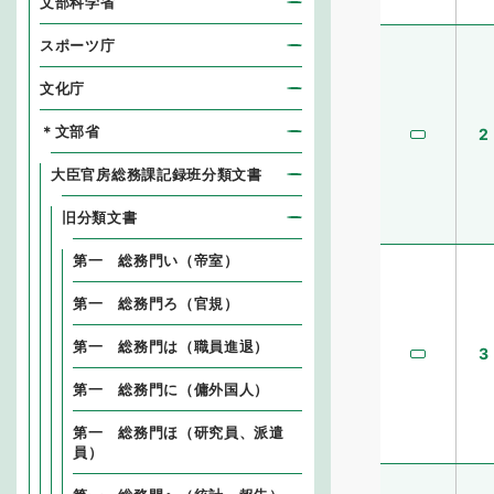
文部科学省
スポーツ庁
文化庁
＊文部省
2
大臣官房総務課記録班分類文書
旧分類文書
第一 総務門い（帝室）
第一 総務門ろ（官規）
第一 総務門は（職員進退）
3
第一 総務門に（傭外国人）
第一 総務門ほ（研究員、派遣
員）