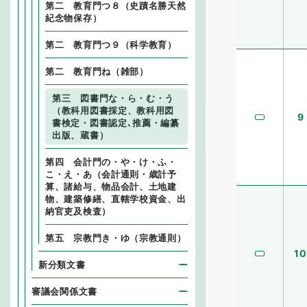
第二 教育門つ８（史蹟名勝天然
紀念物保存）
第二 教育門つ９（科学教育）
第二 教育門ね（雑部）
第三 図書門な・ら・む・う
（教科用図書採定、教科用図
9
書検定・図書認定､推薦・編纂
出版、蔵書）
第四 会計門の・や・け・ふ・
こ・え・あ（会計通則・歳計予
算、諸給与、物品会計、土地建
物、建築修繕、直轄学校資金、出
納官吏及検査）
第五 宗教門き・ゆ（宗教通則）
10
新分類文書
審議会関係文書