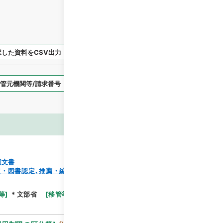
択した資料をCSV出力
選択した資料を利用請求
表示スタイル
画像等
類文書
・図書認定､推薦・編纂出版、蔵書）
閲覧
等
]
＊文部省
[
移管等年度
]
昭和 59
[
作成・取得者
]