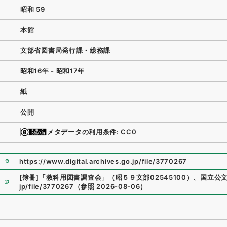
昭和 59
本館
文部省図書局発行課・総務課
昭和16年 - 昭和17年
紙
公開
メタデータの利用条件: CC0
https://www.digital.archives.go.jp/file/3770267
[簿冊]
「
教科用図書調査会
」
（
昭５９文部02545100
）
、
国立公
jp/file/3770267
（
参照
2026-08-06
）