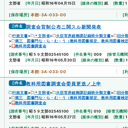
文部省
[
年月日
]
昭和16年04月15日
[
媒体の種別
]
紙
[
数量
]
1
[
保存場所
]
本館-3A-033-00
[
件名
調査会官制公布ニ関スル新聞発表
行政文書
＊文部省
大臣官房総務課記録班分類文書
旧分
第三 図書門な・ら・む・う（教科用図書採定、教科用図書検定
教科用図書調査会
[
請求番号
]
昭５９文部02545100
[
件名番号
]
009
[
移管元機関
文部省
[
年月日
]
昭和16年05月20日
[
媒体の種別
]
紙
[
数量
]
1
[
保存場所
]
本館-3A-033-00
[
件名
教科用図書調査会委員更迭ノ上申
行政文書
＊文部省
大臣官房総務課記録班分類文書
旧分
第三 図書門な・ら・む・う（教科用図書採定、教科用図書検定
教科用図書調査会
[
請求番号
]
昭５９文部02545100
[
件名番号
]
010
[
移管元機関
文部省
[
年月日
]
昭和16年05月27日
[
媒体の種別
]
紙
[
数量
]
1