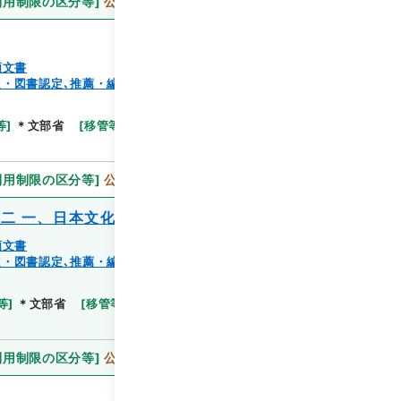
利用制限の区分等
]
公開
類文書
・図書認定､推薦・編纂出版、蔵書）
閲覧
等
]
＊文部省
[
移管等年度
]
昭和 59
[
作成・取得者
]
利用制限の区分等
]
公開
二 一、日本文化読本ー大学生ノ生活ー
類文書
・図書認定､推薦・編纂出版、蔵書）
閲覧
等
]
＊文部省
[
移管等年度
]
昭和 59
[
作成・取得者
]
利用制限の区分等
]
公開