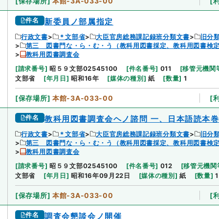
[
保存場所
]
本館-3A-033-00
[
件名
新委員ノ部属指定
行政文書
＊文部省
大臣官房総務課記録班分類文書
旧分
第三 図書門な・ら・む・う（教科用図書採定、教科用図書検定
教科用図書調査会
[
請求番号
]
昭５９文部02545100
[
件名番号
]
011
[
移管元機関
文部省
[
年月日
]
昭和16年
[
媒体の種別
]
紙
[
数量
]
1
[
保存場所
]
本館-3A-033-00
[
件名
教科用図書調査会ヘノ諮問 一、日本語読本巻
行政文書
＊文部省
大臣官房総務課記録班分類文書
旧分
第三 図書門な・ら・む・う（教科用図書採定、教科用図書検定
教科用図書調査会
[
請求番号
]
昭５９文部02545100
[
件名番号
]
012
[
移管元機関
文部省
[
年月日
]
昭和16年09月22日
[
媒体の種別
]
紙
[
数量
]
1
[
保存場所
]
本館-3A-033-00
[
件名
調査会懇談会ノ開催