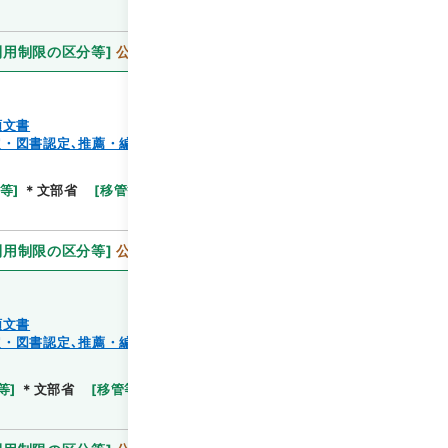
利用制限の区分等
]
公開
類文書
・図書認定､推薦・編纂出版、蔵書）
閲覧
等
]
＊文部省
[
移管等年度
]
昭和 59
[
作成・取得者
]
利用制限の区分等
]
公開
類文書
・図書認定､推薦・編纂出版、蔵書）
閲覧
等
]
＊文部省
[
移管等年度
]
昭和 59
[
作成・取得者
]