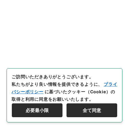
28
件名
三級官進退（福島師範 田村俊郎）復職を命
ず
行政文書
＊文部省
大臣官房総務課記録班分類文書
旧分類文書
第一 総務門は（職員進退）
三級官進退（本省及直轄）
[
請求番号
]
昭５９文部01998100
[
件名番号
]
028
[
移管元機関等
]
＊文部省
[
移管等年度
]
昭和 59
[
作
ご訪問いただきありがとうございます。
成・取得者
]
文部省大臣官房秘書課
[
年月日
]
昭和23年
私たちがより良い情報を提供できるように、
プライ
01月17日
[
媒体の種別
]
紙
[
文書番号
]
福師第２号
バシーポリシー
に基づいたクッキー（Cookie）の
[
数量
]
1
取得と利用に同意をお願いいたします。
[
保存場所
]
本館-3A-032-00
必要最小限
全て同意
[
利用制限の区分等
]
公開
資料群階層を表示する