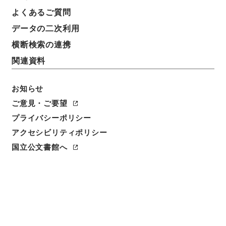
簿冊標題
よくあるご質問
三級官進退（本省及直轄）
データの二次利用
請求番号
横断検索の連携
昭５９文部01998100
関連資料
移管元機関等
＊文部省
お知らせ
ご意見・ご要望
移管等年度
プライバシーポリシー
昭和 59
アクセシビリティポリシー
保存場所
国立公文書館へ
本館
作成・取得者
文部省大臣官房秘書課
年月日