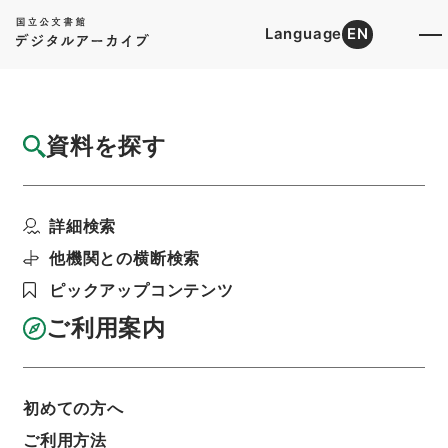
Language
EN
トップ
詳細検索[所蔵資料検索]
目録詳細
資料を探す
簿冊
三級官進退（本省及直轄）
詳細検索
階層
行政文書
＊文部省
大臣官房総務課記録班分類文書
旧分類文書
他機関との横断検索
第一 総務門は（職員進退）
ピックアップコンテンツ
利用請求書印刷
ご利用案内
基本情報
全ての情報
初めての方へ
ご利用方法