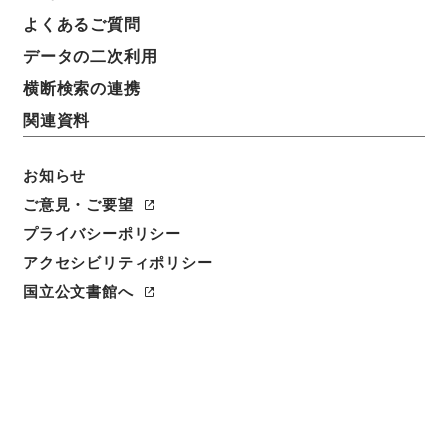
簿冊標題
よくあるご質問
三級官進退（本省及直轄）
データの二次利用
請求番号
横断検索の連携
昭５９文部02075100
関連資料
移管元機関等
＊文部省
お知らせ
ご意見・ご要望
移管等年度
プライバシーポリシー
昭和 59
アクセシビリティポリシー
保存場所
国立公文書館へ
本館
作成・取得者
文部省大臣官房人事課
年月日