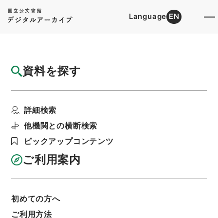
Language
EN
トップ
詳細検索[所蔵資料検索]
目録詳細
資料を探す
簿冊
三級官進退（本省及直轄）
詳細検索
階層
行政文書
＊文部省
大臣官房総務課記録班分類文書
旧分類文書
他機関との横断検索
第一 総務門は（職員進退）
ピックアップコンテンツ
利用請求書印刷
ご利用案内
基本情報
全ての情報
初めての方へ
ご利用方法