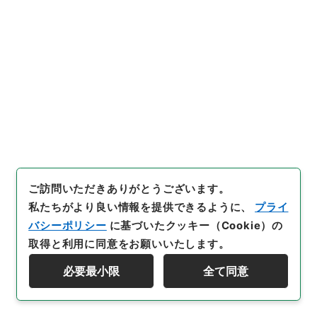
29
件名
三級官進退（信州大学 西沢操）講師に補す
行政文書
＊文部省
大臣官房総務課記録班分類文書
旧分類文書
第一 総務門は（職員進退）
三級官進退（本省及直轄）
[
請求番号
]
昭５９文部02075100
[
件名番号
]
029
ご訪問いただきありがとうございます。
[
移管元機関等
]
＊文部省
[
移管等年度
]
昭和 59
[
作
私たちがより良い情報を提供できるように、
プライ
成・取得者
]
文部省大臣官房人事課
[
年月日
]
昭和25年
バシーポリシー
に基づいたクッキー（Cookie）の
08月05日
[
媒体の種別
]
紙
[
文書番号
]
信大第３１０
取得と利用に同意をお願いいたします。
号
[
数量
]
1
必要最小限
全て同意
[
保存場所
]
本館-3A-032-01
資料群階層を表示する
[
利用制限の区分等
]
公開