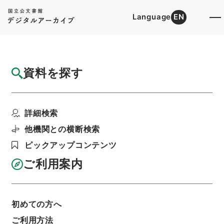
Language
EN
トップ
詳細検索[所蔵資料検索]
目録詳細
資料を探す
簿冊
二級官進退（本省及直轄）
詳細検索
階層
行政文書
＊文部省
大臣官房総務課記録班分類文書
旧分類文書
他機関との横断検索
第一 総務門は（職員進退）
ピックアップコンテンツ
利用請求書印刷
ご利用案内
基本情報
全ての情報
初めての方へ
ご利用方法