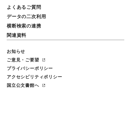
簿冊標題
よくあるご質問
二級官進退（本省及直轄）
データの二次利用
請求番号
横断検索の連携
昭５９文部01728100
関連資料
移管元機関等
＊文部省
お知らせ
ご意見・ご要望
移管等年度
プライバシーポリシー
昭和 59
アクセシビリティポリシー
保存場所
国立公文書館へ
本館
作成・取得者
文部省大臣官房秘書課
年月日