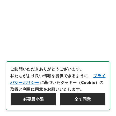
28
件名
二級官進退（愛媛師範 蒲池文雄）文部教官
に任ず
行政文書
＊文部省
大臣官房総務課記録班分類文書
旧分類文書
第一 総務門は（職員進退）
二級官進退（本省及直轄）
ご訪問いただきありがとうございます。
[
請求番号
]
昭５９文部01728100
[
件名番号
]
028
[
移管元機関等
]
＊文部省
[
移管等年度
]
昭和 59
[
作
私たちがより良い情報を提供できるように、
プライ
成・取得者
]
文部省大臣官房秘書課
[
年月日
]
昭和22年
バシーポリシー
に基づいたクッキー（Cookie）の
09月15日
[
媒体の種別
]
紙
[
文書番号
]
媛師第３６号
取得と利用に同意をお願いいたします。
[
数量
]
1
必要最小限
全て同意
資料群階層を表示する
[
保存場所
]
本館-3A-032-00
[
利用制限の区分等
]
公開