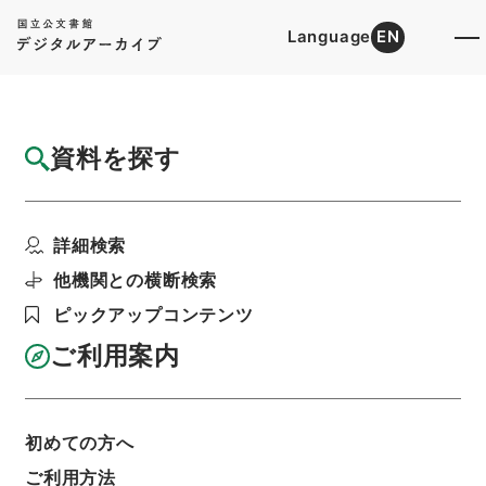
Language
EN
トップ
詳細検索[所蔵資料検索]
目録詳細
資料を探す
簿冊
一級官進退（本省及直轄）
詳細検索
階層
行政文書
＊文部省
大臣官房総務課記録班分類文書
旧分類文書
他機関との横断検索
第一 総務門は（職員進退）
ピックアップコンテンツ
利用請求書印刷
ご利用案内
基本情報
全ての情報
初めての方へ
ご利用方法