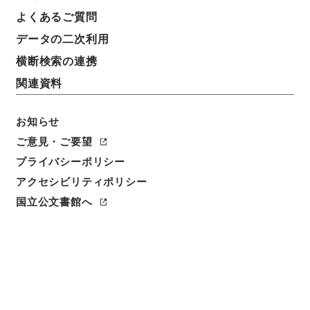
簿冊標題
よくあるご質問
一級官進退（本省及直轄）
データの二次利用
請求番号
横断検索の連携
昭５９文部01660100
関連資料
移管元機関等
＊文部省
お知らせ
ご意見・ご要望
移管等年度
プライバシーポリシー
昭和 59
アクセシビリティポリシー
保存場所
国立公文書館へ
本館
作成・取得者
文部省大臣官房人事課
年月日