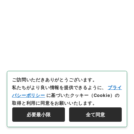
[
請求番号
]
昭５９文部01660100
[
件名番号
]
029
[
移管元機関等
]
＊文部省
[
移管等年度
]
昭和 59
[
作
成・取得者
]
文部省大臣官房人事課
[
年月日
]
昭和25年
05月22日
[
媒体の種別
]
紙
[
文書番号
]
茨大第１４９
号
[
数量
]
1
[
保存場所
]
本館-3A-031-04
[
利用制限の区分等
]
公開
ご訪問いただきありがとうございます。
30
件名
私たちがより良い情報を提供できるように、
プライ
一級官進退（茨城大学 樫村勝）昇任
バシーポリシー
に基づいたクッキー（Cookie）の
行政文書
＊文部省
取得と利用に同意をお願いいたします。
大臣官房総務課記録班分類文書
旧分類文書
必要最小限
全て同意
第一 総務門は（職員進退）
資料群階層を表示する
一級官進退（本省及直轄）
[
請求番号
]
昭５９文部01660100
[
件名番号
]
030