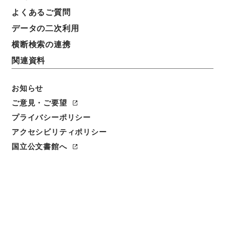
よくあるご質問
請求番号
データの二次利用
令２気象E0021100
横断検索の連携
移管元機関等
関連資料
気象庁
お知らせ
移管等年度
令和 02
ご意見・ご要望
プライバシーポリシー
保存場所
アクセシビリティポリシー
電子公文書等システム
国立公文書館へ
作成・取得者
気象庁地球環境・海洋部海洋気象課
年月日
平成24年04月26日 - 平成25年03月30日