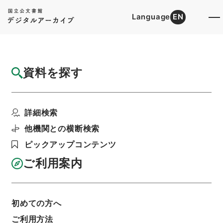
Language
EN
トップ
詳細検索[所蔵資料検索]
目録詳細
資料を探す
簿冊
潮汐観測関係文書 平成２４年度
詳細検索
階層
行政文書
気象庁
大気海洋部関係
利用請求書印刷
他機関との横断検索
ピックアップコンテンツ
ご利用案内
基本情報
全ての情報
初めての方へ
簿冊標題
ご利用方法
潮汐観測関係文書 平成２４年度