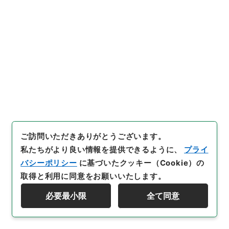
アデス配信電文ヘッダー及びファイル名の割
当について（依頼）
行政文書
気象庁
大気海洋部関係
潮汐観測関係文書 平成２４年度
[
請求番号
]
令２気象E0021100
[
件名番号
]
00031
[
移管元機関等
]
気象庁
[
移管等年度
]
令和 02
[
作
成・取得者
]
気象庁地球環境・海洋部海洋気象課
[
年月
日
]
平成25年01月28日
[
媒体の種別
]
電子
[
文書番
号
]
気洋第２７８号
[
保存場所
]
電子公文書等システム-ER-0-0
ご訪問いただきありがとうございます。
[
利用制限の区分等
]
要審査
私たちがより良い情報を提供できるように、
プライ
バシーポリシー
に基づいたクッキー（Cookie）の
取得と利用に同意をお願いいたします。
必要最小限
全て同意
32
件名
資料群階層を表示する
三角検潮所の観測終了に伴う対応について
（依頼）