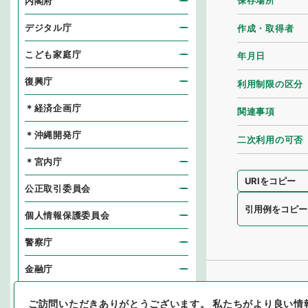
保存場所
内閣府
デジタル庁
作成・取得者
こども家庭庁
年月日
復興庁
利用制限の区分
＊経済企画庁
関連事項
＊沖縄開発庁
二次利用の可否
＊宮内庁
URIをコピー
公正取引委員会
引用例をコピー
個人情報保護委員会
警察庁
金融庁
消費者庁
ご訪問いただきありがとうございます。
私たちがより良い情