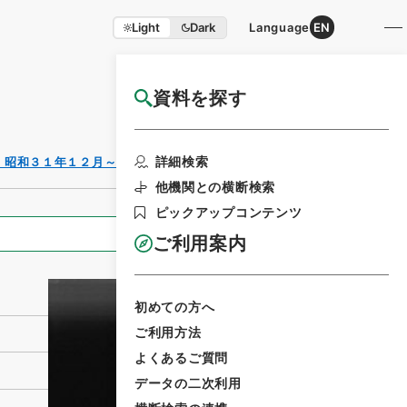
Light
Dark
Language
EN
資料を探す
国立公文書館HP利用案内
利用請求書印刷
詳細検索
・昭和３１年１２月～昭和３２年
他機関との横断検索
ピックアップコンテンツ
全ての情報
ご利用案内
初めての方へ
ご利用方法
よくあるご質問
データの二次利用