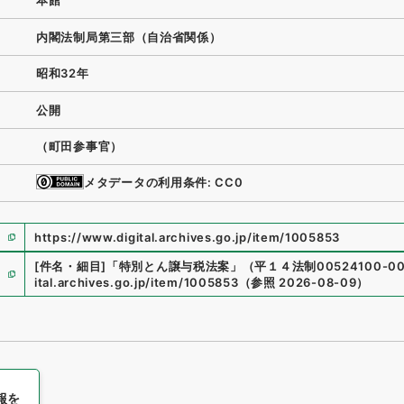
本館
内閣法制局第三部（自治省関係）
昭和32年
公開
（町田参事官）
メタデータの利用条件: CC0
https://www.digital.archives.go.jp/item/1005853
[件名・細目]
「
特別とん譲与税法案
」
（
平１４法制00524100-00
ital.archives.go.jp/item/1005853
（
参照
2026-08-09
）
報を