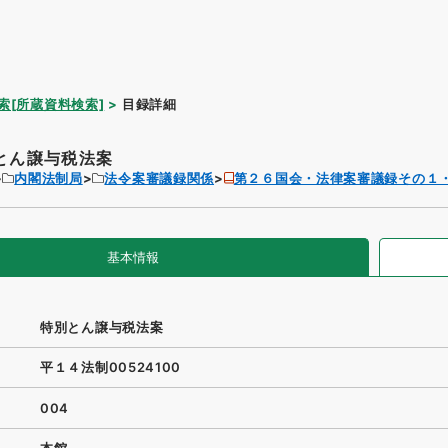
索[所蔵資料検索]
目録詳細
とん譲与税法案
内閣法制局
法令案審議録関係
第２６国会・法律案審議録その１
基本情報
特別とん譲与税法案
平１４法制00524100
004