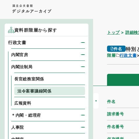
資料群階層から探す
トップ
詳細検
行政文書
特別
件名
内閣官房
階層
行政文書
内閣法制局
長官総務室関係
法令案審議録関係
件名
広報資料
請求番号
＊内閣・総理府
件名番号
人事院