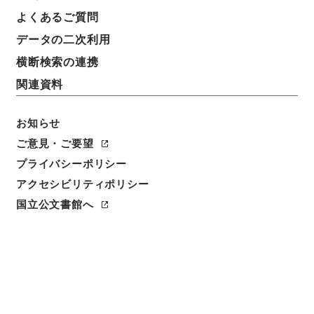
よくあるご質問
データの二次利用
横断検索の連携
関連資料
お知らせ
ご意見・ご要望
プライバシーポリシー
閲覧
アクセシビリティポリシー
件名
国立公文書館へ
揮発油税法施行令の一部を改正する政令
請求番号
平１５法制00749100
件名番号
005