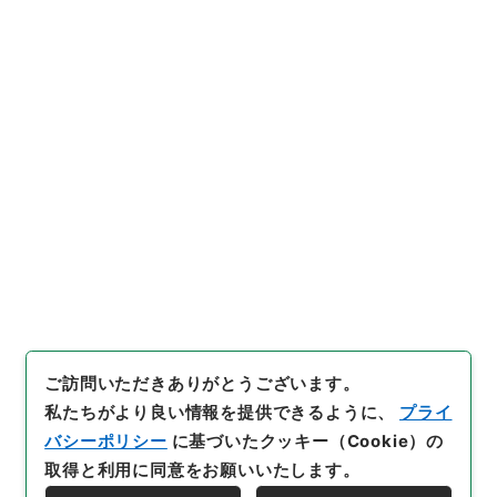
https://www.digital.archive
URIをコピー
s.go.jp/item/1010054
[件名・細目]
「
揮発油税法施行
令の一部を改正する政令
」
（
平
１５法制00749100-0050
引用例をコピー
0
）
、
国立公文書館デジタルア
ーカイブ
、
https://www.digit
al.archives.go.jp/item/1010
054
（
参照
2026-08-09
）
ご訪問いただきありがとうございます。
私たちがより良い情報を提供できるように、
プライ
バシーポリシー
に基づいたクッキー（Cookie）の
取得と利用に同意をお願いいたします。