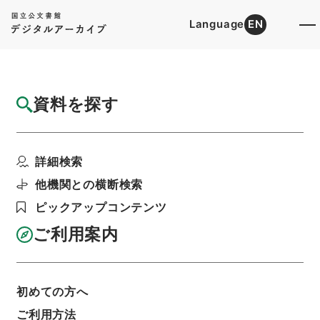
Language
EN
トップ
詳細検索[所蔵資料検索]
目録詳細
資料を探す
件名
揮発油税法施行令の一部を改正する政令
詳細検索
階層
行政文書
内閣法制局
法令案審議録関係
昭和４２年酒税法施行令の一部改正等
他機関との横断検索
利用請求書印刷
ピックアップコンテンツ
ご利用案内
基本情報
全ての情報
初めての方へ
ご利用方法