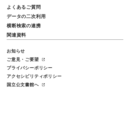
よくあるご質問
データの二次利用
横断検索の連携
関連資料
お知らせ
ご意見・ご要望
プライバシーポリシー
閲覧
アクセシビリティポリシー
件名
国立公文書館へ
道路整備緊急措置法の一部を改正する法律案
請求番号
平１４法制00099100
件名番号
002