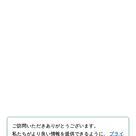
https://www.digital.archive
URIをコピー
s.go.jp/item/1038753
[件名・細目]
「
道路整備緊急措
置法の一部を改正する法律案
」
（
平１４法制00099100-002
引用例をコピー
00
）
、
国立公文書館デジタルア
ーカイブ
、
https://www.digit
al.archives.go.jp/item/1038
753
（
参照
2026-08-09
）
ご訪問いただきありがとうございます。
私たちがより良い情報を提供できるように、
プライ