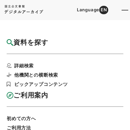
Language
EN
トップ
詳細検索[所蔵資料検索]
目録詳細
資料を探す
件名
道路整備緊急措置法の一部を改正する法律案
詳細検索
階層
行政文書
内閣法制局
法令案審議録関係
建設省関係審査録綴（法律案）（２７）
他機関との横断検索
利用請求書印刷
ピックアップコンテンツ
ご利用案内
基本情報
全ての情報
初めての方へ
ご利用方法