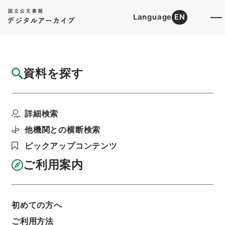
Language
EN
トップ
詳細検索[所蔵資料検索]
目録詳細
資料を探す
件名
外航船舶運航実績報告書（平成１２年度１月
詳細検索
分）三井物産（株）
階層
行政文書
国土交通省
海事局関係
他機関との横断検索
平成１２年度外航船舶運航実績報告書４２
ピックアップコンテンツ
利用請求書印刷
ご利用案内
基本情報
全ての情報
初めての方へ
ご利用方法