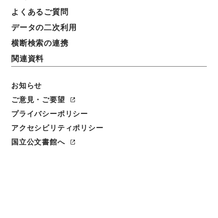
件名
よくあるご質問
外航船舶運航実績報告書（平成１２年度１月分）三井
データの二次利用
物産（株）
横断検索の連携
請求番号
関連資料
平１５国交00168100
お知らせ
件名番号
007
ご意見・ご要望
プライバシーポリシー
保存場所
アクセシビリティポリシー
分館
国立公文書館へ
作成・取得者
国土交通省海事局外航課
年月日
平成13年03月23日