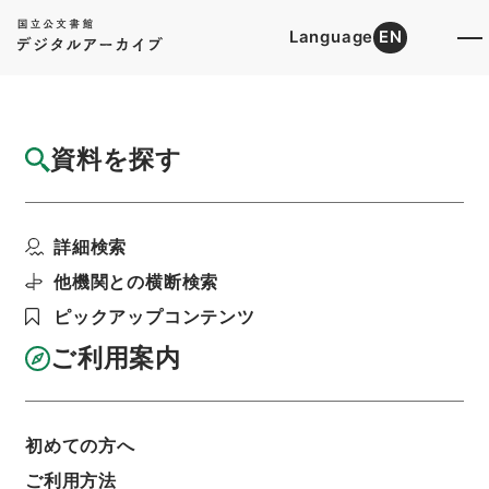
Language
EN
トップ
詳細検索[所蔵資料検索]
目録詳細
資料を探す
件名
平成１０年度第３・四半期船員災害防止協会
詳細検索
事業状況報告書
階層
行政文書
国土交通省
海事局関係
他機関との横断検索
船員災害防止協会関係・平成１０年度
ピックアップコンテンツ
利用請求書印刷
ご利用案内
基本情報
全ての情報
初めての方へ
ご利用方法