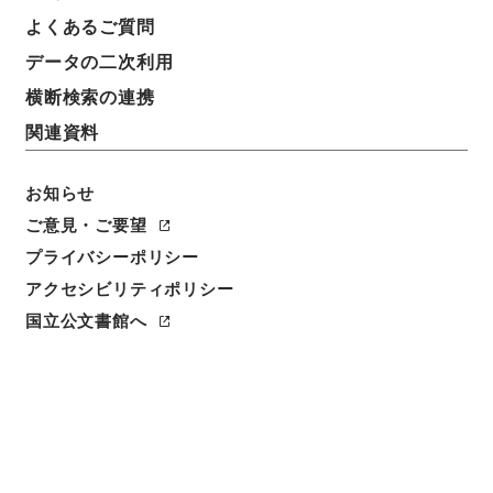
件名
よくあるご質問
平成１０年度第３・四半期船員災害防止協会事業状況
データの二次利用
報告書
横断検索の連携
請求番号
関連資料
平１５国交00253100
お知らせ
件名番号
004
ご意見・ご要望
プライバシーポリシー
保存場所
アクセシビリティポリシー
分館
国立公文書館へ
作成・取得者
運輸省海事局
年月日
平成11年01月08日