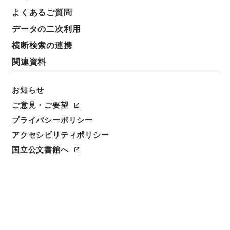
よくあるご質問
データの二次利用
横断検索の連携
関連資料
お知らせ
ご意見・ご要望
プライバシーポリシー
閲覧
アクセシビリティポリシー
国立公文書館へ
件名
大正１６年度予算綱要説明
請求番号
平１５財務00564100
件名番号