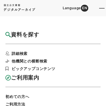
Language
EN
トップ
詳細検索[所蔵資料検索]
目録詳細
資料を探す
件名
大正１６年度予算綱要説明
詳細検索
階層
行政文書
財務省
財政史資料
昭和財政史資料
昭和財政史資料
他機関との横断検索
昭和財政史資料第５号第１２冊
ピックアップコンテンツ
利用請求書印刷
ご利用案内
基本情報
全ての情報
初めての方へ
ご利用方法