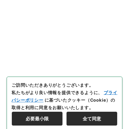
URIをコピー
s.go.jp/item/1269215
[件名・細目]
「
大正１６年度予
算綱要説明
」
（
平１５財務005
64100-02300
）
、
国立公文書
引用例をコピー
館デジタルアーカイブ
、
http
s://www.digital.archives.go.
jp/item/1269215
（
参照
2026
-08-09
）
ご訪問いただきありがとうございます。
私たちがより良い情報を提供できるように、
プライ
バシーポリシー
に基づいたクッキー（Cookie）の
取得と利用に同意をお願いいたします。
必要最小限
全て同意