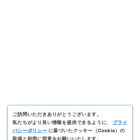
https://www.digital.archive
URIをコピー
s.go.jp/item/1269458
[件名・細目]
「
昭和２年度予算
実行に関する件
」
（
平１５財務
00564100-08000
）
、
国立公
引用例をコピー
文書館デジタルアーカイブ
、
ht
tps://www.digital.archives.
go.jp/item/1269458
（
参照
2
026-08-09
）
ご訪問いただきありがとうございます。
私たちがより良い情報を提供できるように、
プライ
バシーポリシー
に基づいたクッキー（Cookie）の
取得と利用に同意をお願いいたします。