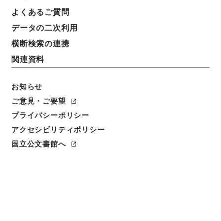
よくあるご質問
データの二次利用
横断検索の連携
関連資料
お知らせ
ご意見・ご要望
プライバシーポリシー
閲覧
アクセシビリティポリシー
国立公文書館へ
件名
昭和２年度予算実行に関する件
請求番号
平１５財務00564100
件名番号