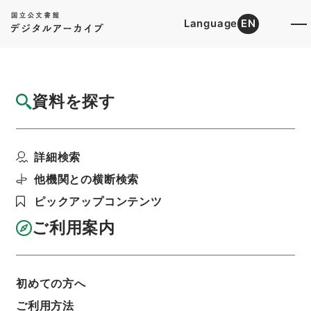
Language
EN
トップ
詳細検索[所蔵資料検索]
目録詳細
資料を探す
件名
昭和２年度予算実行に関する件
詳細検索
階層
行政文書
財務省
財政史資料
昭和財政史資料
昭和財政史資料
他機関との横断検索
昭和財政史資料第５号第１２冊
ピックアップコンテンツ
利用請求書印刷
ご利用案内
基本情報
全ての情報
初めての方へ
ご利用方法