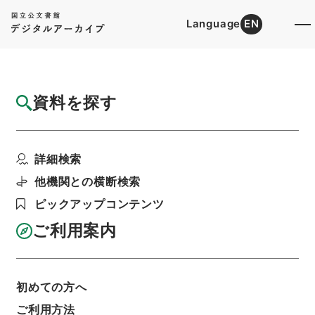
Language
EN
トップ
詳細検索[所蔵資料検索]
目録詳細
資料を探す
件名
小学校令中改正ノ件
詳細検索
階層
行政文書
＊内閣・総理府
枢密院関係文書
会議筆記
他機関との横断検索
枢密院会議筆記・一、外国通用ノ貨幣紙幣又ハ銀
行券ノ偽造変造取締ニ関スル件・一、小学校令中
ピックアップコンテンツ
改正ノ件・明治三十六年四月六日
ご利用案内
利用請求書印刷
初めての方へ
基本情報
全ての情報
ご利用方法