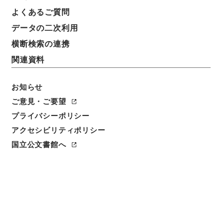
よくあるご質問
データの二次利用
横断検索の連携
関連資料
お知らせ
ご意見・ご要望
プライバシーポリシー
アクセシビリティポリシー
国立公文書館へ
閲覧
件名
本邦香港間郵便為替規約第十条改正ノ件・並参照書、
参考書各一冊・（明治二十五年）
請求番号