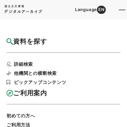
Language
EN
トップ
詳細検索[所蔵資料検索]
目録詳細
資料を探す
件名
本邦香港間郵便為替規約第十条改正ノ件・並
詳細検索
参照書、参考書各一冊...
階層
行政文書
＊内閣・総理府
枢密院関係文書
他機関との横断検索
議案配付案
ピックアップコンテンツ
明治二十五年八月十二日起～明治三十二年十二月
止・議案配附簿
ご利用案内
利用請求書印刷
初めての方へ
基本情報
全ての情報
ご利用方法