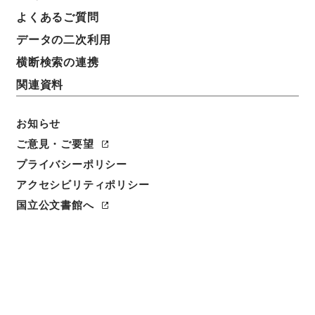
よくあるご質問
データの二次利用
横断検索の連携
関連資料
お知らせ
ご意見・ご要望
プライバシーポリシー
閲覧
アクセシビリティポリシー
件名
国立公文書館へ
工場法施行令中改正ノ件・委員会
請求番号
枢Ｅ00019100
件名番号
017