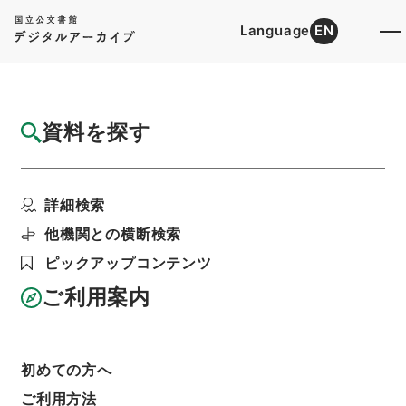
Language
EN
トップ
詳細検索[所蔵資料検索]
目録詳細
資料を探す
件名
工場法施行令中改正ノ件・委員会
詳細検索
階層
行政文書
＊内閣・総理府
枢密院関係文書
議案配付案
昭和十一年・議案配付案目次
他機関との横断検索
利用請求書印刷
ピックアップコンテンツ
ご利用案内
基本情報
全ての情報
初めての方へ
ご利用方法