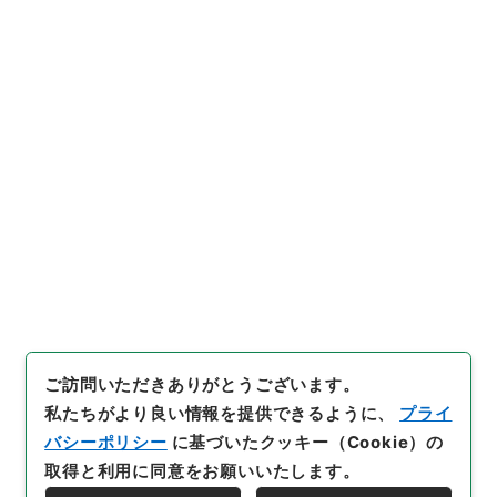
https://www.digital.archive
URIをコピー
s.go.jp/item/1748087
[件名・細目]
「
工場法施行令中
改正ノ件・委員会
」
（
枢Ｅ000
19100-01700
）
、
国立公文書
引用例をコピー
館デジタルアーカイブ
、
http
s://www.digital.archives.go.
jp/item/1748087
（
参照
2026
-08-07
）
ご訪問いただきありがとうございます。
私たちがより良い情報を提供できるように、
プライ
バシーポリシー
に基づいたクッキー（Cookie）の
取得と利用に同意をお願いいたします。