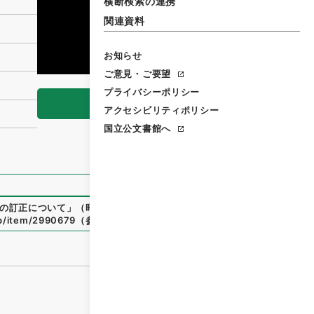
横断検索の連携
関連資料
お知らせ
ご意見・ご要望
プライバシーポリシー
閲覧
アクセシビリティポリシー
国立公文書館へ
の訂正について
」
（
昭５０農水00007100-00700
）
、
国立公
jp/item/2990679
（
参照
2026-08-08
）