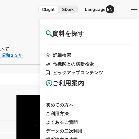
Light
Dark
Language
EN
資料を探す
国立公文書館HP利用案内
いて
利用請求書印刷
詳細検索
・昭和２３年
他機関との横断検索
ピックアップコンテンツ
全ての情報
ご利用案内
て
初めての方へ
ご利用方法
よくあるご質問
データの二次利用