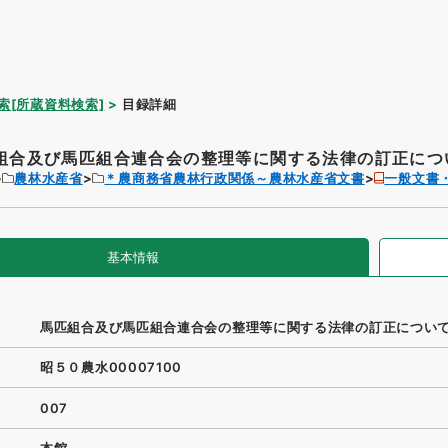
索[所蔵資料検索]
目録詳細
組合及び馬匹組合連合会の整理等に関する法律の訂正につ
農林水産省
＊農商務省農林行政関係～農林水産省文書
一般文書
基本情報
馬匹組合及び馬匹組合連合会の整理等に関する法律の訂正につい
昭５０農水00007100
007