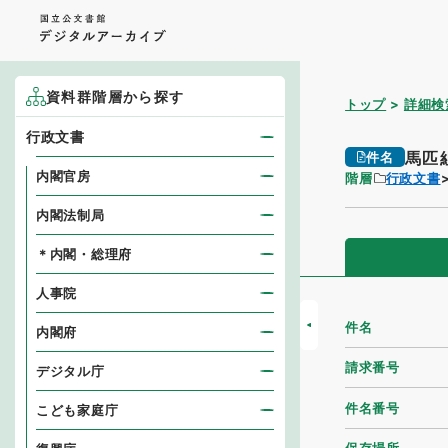
資料群階層から探す
トップ
詳細検
行政文書
馬匹
件名
内閣官房
階層
行政文書
内閣法制局
＊内閣・総理府
人事院
件名
内閣府
請求番号
デジタル庁
件名番号
こども家庭庁