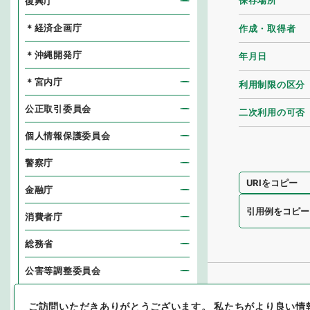
保存場所
復興庁
＊経済企画庁
作成・取得者
＊沖縄開発庁
年月日
＊宮内庁
利用制限の区分
公正取引委員会
二次利用の可否
個人情報保護委員会
警察庁
URIをコピー
金融庁
引用例をコピー
消費者庁
総務省
公害等調整委員会
消防庁
ご訪問いただきありがとうございます。
私たちがより良い情