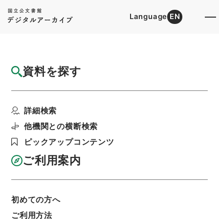
Language
EN
トップ
詳細検索[所蔵資料検索]
目録詳細
資料を探す
件名
警察法施行令の一部を改正する政令（総理府
詳細検索
－警察庁）
階層
行政文書
内閣官房
内閣総務官室関係
他機関との横断検索
閣議・事務次官等会議資料
ピックアップコンテンツ
閣議資料・昭和３１年１２月１４日
利用請求書印刷
ご利用案内
初めての方へ
基本情報
全ての情報
ご利用方法