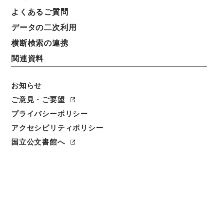
よくあるご質問
データの二次利用
横断検索の連携
関連資料
お知らせ
ご意見・ご要望
プライバシーポリシー
アクセシビリティポリシー
閲覧
国立公文書館へ
件名
警察法施行令の一部を改正する政令（総理府－警察
庁）
請求番号
平１４内閣00728100