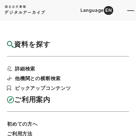
Language
EN
トップ
詳細検索[所蔵資料検索]
目録詳細
資料を探す
件名
援護審査会令の一部を改正する政令（厚生
詳細検索
省）
階層
行政文書
内閣官房
内閣総務官室関係
他機関との横断検索
閣議・事務次官等会議資料
ピックアップコンテンツ
次官会議資料・昭和３０年８月２５日
利用請求書印刷
ご利用案内
初めての方へ
基本情報
全ての情報
ご利用方法