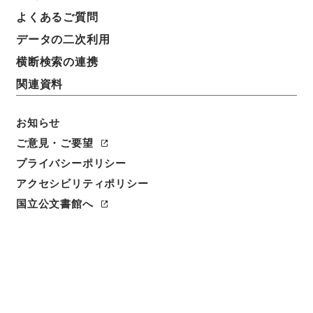
よくあるご質問
データの二次利用
横断検索の連携
関連資料
お知らせ
ご意見・ご要望
プライバシーポリシー
アクセシビリティポリシー
閲覧
国立公文書館へ
件名
援護審査会令の一部を改正する政令（厚生省）
請求番号
平１４内閣00528100