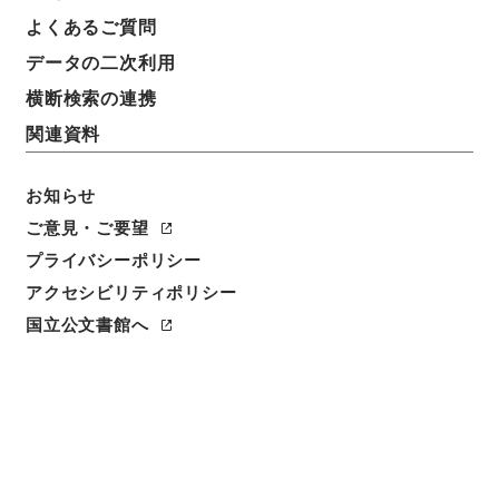
よくあるご質問
データの二次利用
横断検索の連携
関連資料
お知らせ
ご意見・ご要望
プライバシーポリシー
閲覧
アクセシビリティポリシー
国立公文書館へ
件名
労働省組織令の一部を改正する政令（案）
請求番号
平１４内閣01652100
件名番号