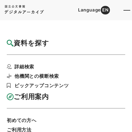
Language
EN
トップ
詳細検索[所蔵資料検索]
目録詳細
資料を探す
件名
労働省組織令の一部を改正する政令（案）
詳細検索
階層
行政文書
内閣官房
内閣総務官室関係
閣議・事務次官等会議資料
他機関との横断検索
次官会議資料 昭和36年6月5日
ピックアップコンテンツ
利用請求書印刷
ご利用案内
基本情報
全ての情報
初めての方へ
ご利用方法