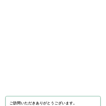
https://www.digital.archive
URIをコピー
s.go.jp/item/3786551
[件名・細目]
「
労働省組織令の
一部を改正する政令（案）
」
（
平１４内閣01652100-0080
引用例をコピー
0
）
、
国立公文書館デジタルア
ーカイブ
、
https://www.digit
al.archives.go.jp/item/3786
551
（
参照
2026-08-10
）
ご訪問いただきありがとうございます。