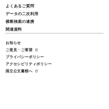
よくあるご質問
データの二次利用
横断検索の連携
関連資料
お知らせ
ご意見・ご要望
プライバシーポリシー
アクセシビリティポリシー
閲覧
国立公文書館へ
件名
昭和３８年度一般会計予備費使用（４件）について
請求番号
平１４内閣02200100