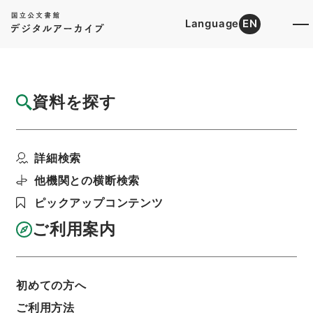
Language
EN
トップ
詳細検索[所蔵資料検索]
目録詳細
資料を探す
件名
昭和３８年度一般会計予備費使用（４件）に
詳細検索
ついて
階層
行政文書
内閣官房
内閣総務官室関係
他機関との横断検索
閣議・事務次官等会議資料
ピックアップコンテンツ
次官会議案件（１）・昭和３９年１月２３日
利用請求書印刷
ご利用案内
初めての方へ
基本情報
全ての情報
ご利用方法