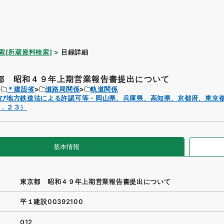
索[所蔵資料検索]
目録詳細
都 昭和４９年上期営業報告書提出について
＊建設省
道路局関係
軌道関係
び地方鉄道法による許認可等・岡山県、兵庫県、高知県、京都府、東京
．２３）
基本情報
東京都 昭和４９年上期営業報告書提出について
平１建設00392100
012