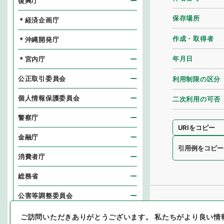
復興庁
保存場所
＊経済企画庁
作成・取得者
＊沖縄開発庁
年月日
＊宮内庁
公正取引委員会
利用制限の区分
個人情報保護委員会
二次利用の可否
警察庁
URIをコピー
金融庁
引用例をコピー
消費者庁
総務省
公害等調整委員会
消防庁
ご訪問いただきありがとうございます。
私たちがより良い情