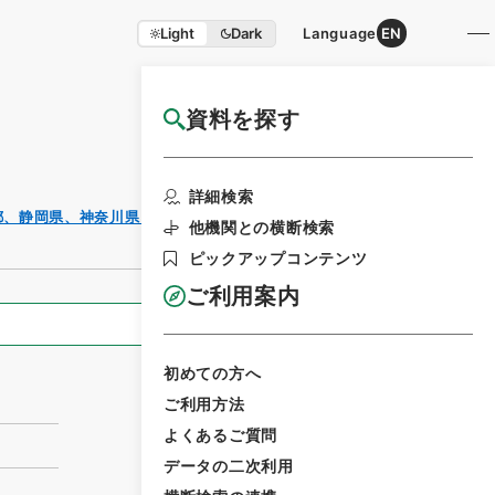
Light
Dark
Language
EN
資料を探す
国立公文書館HP利用案内
利用請求書
詳細検索
印刷
都、静岡県、神奈川県・（昭４８．７．１７～昭
他機関との横断検索
ピックアップコンテンツ
ご利用案内
全ての情報
初めての方へ
ご利用方法
よくあるご質問
データの二次利用