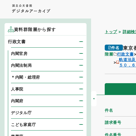
資料群階層から探す
トップ
詳細検
行政文書
東京
件名
内閣官房
階層
行政文書
軌道法及
５０．６
内閣法制局
＊内閣・総理府
人事院
内閣府
件名
デジタル庁
請求番号
こども家庭庁
件名番号