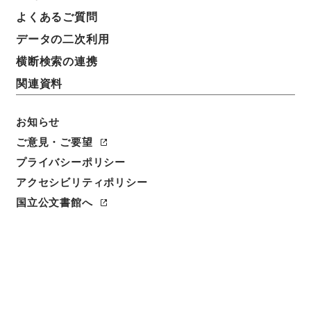
よくあるご質問
データの二次利用
件名
中国地方建設局 一般国道の区域変更について（昭和
横断検索の連携
５１年３月３日建設省告示第２２８号）
関連資料
請求番号
平１建設00026100
お知らせ
ご意見・ご要望
件名番号
プライバシーポリシー
005
アクセシビリティポリシー
保存場所
国立公文書館へ
分館
作成・取得者
道路局路政課
年月日