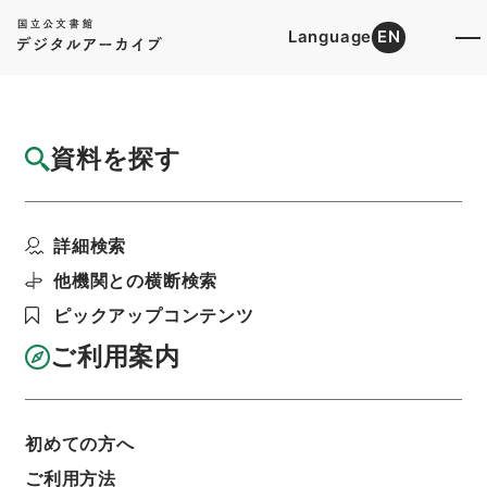
Language
EN
トップ
詳細検索[所蔵資料検索]
目録詳細
資料を探す
件名
中国地方建設局 一般国道の区域変更につい
詳細検索
て（昭和５１年３月３...
階層
行政文書
＊建設省
道路局関係
道路関係
他機関との横断検索
都道府県道等の認定等・北海道開発局、東北、関
ピックアップコンテンツ
東、北陸、中部、近畿、中国、四国、九州地方建
設局・（昭５１．２．１０～昭５１．４．２３）
ご利用案内
利用請求書印刷
初めての方へ
基本情報
全ての情報
ご利用方法