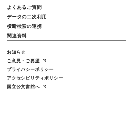
よくあるご質問
件名
データの二次利用
京阪電気鉄道京津線工事方法変更並仮設工事の件
横断検索の連携
請求番号
関連資料
平１２運輸00471100
件名番号
お知らせ
014
ご意見・ご要望
プライバシーポリシー
保存場所
アクセシビリティポリシー
本館
国立公文書館へ
作成・取得者
鉄道局
年月日
昭和10年10月04日