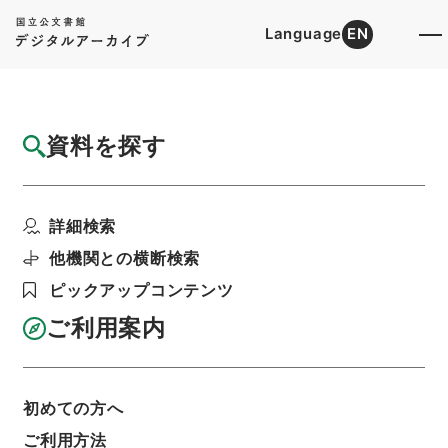
Language
EN
トップ
詳細検索[所蔵資料検索]
目録詳細
資料を探す
件名
京阪電気鉄道京津線工事方法変更並仮設工事
詳細検索
の件
階層
行政文書
＊運輸省
陸運関係
鉄道関係
他機関との横断検索
軌道特許・京阪電気鉄道（京阪神急行）１７・昭
ピックアップコンテンツ
和６～１１年
利用請求書印刷
ご利用案内
初めての方へ
基本情報
全ての情報
ご利用方法