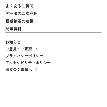
件名
よくあるご質問
京阪電気鉄道軌道渉り線敷設の件（督促）
データの二次利用
請求番号
横断検索の連携
平１２運輸00471100
関連資料
件名番号
032
お知らせ
ご意見・ご要望
保存場所
プライバシーポリシー
本館
アクセシビリティポリシー
作成・取得者
国立公文書館へ
鉄道局
年月日
昭和09年04月02日
利用制限の区分