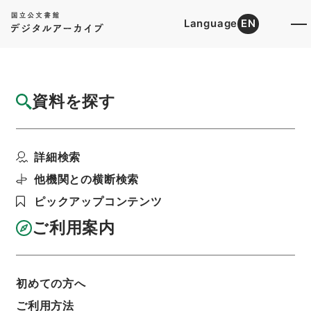
Language
EN
トップ
詳細検索[所蔵資料検索]
目録詳細
資料を探す
件名
京阪電気鉄道軌道渉り線敷設の件（督促）
詳細検索
階層
行政文書
＊運輸省
陸運関係
鉄道関係
軌道特許・京阪電気鉄道（京阪神急行）１７・昭
他機関との横断検索
和６～１１年
ピックアップコンテンツ
利用請求書印刷
ご利用案内
基本情報
全ての情報
初めての方へ
ご利用方法