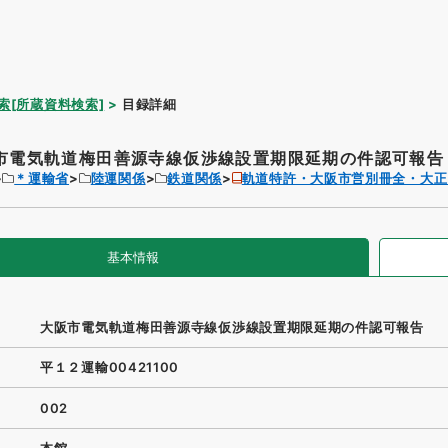
索[所蔵資料検索]
目録詳細
市電気軌道梅田善源寺線仮渉線設置期限延期の件認可報告
＊運輸省
陸運関係
鉄道関係
軌道特許・大阪市営別冊全・大正
基本情報
大阪市電気軌道梅田善源寺線仮渉線設置期限延期の件認可報告
平１２運輸00421100
002