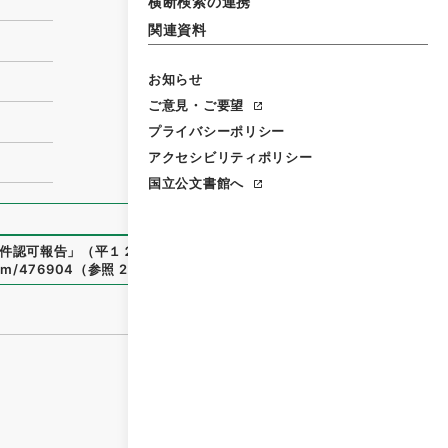
横断検索の連携
関連資料
お知らせ
ご意見・ご要望
プライバシーポリシー
アクセシビリティポリシー
国立公文書館へ
件認可報告
」
（
平１２運輸00421100-00200
）
、
国立公文書
item/476904
（
参照
2026-08-07
）