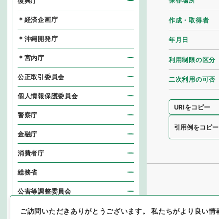
保存場所
復興庁
＊経済企画庁
作成・取得者
＊沖縄開発庁
年月日
＊宮内庁
利用制限の区分
公正取引委員会
二次利用の可否
個人情報保護委員会
URIをコピー
警察庁
引用例をコピー
金融庁
消費者庁
総務省
公害等調整委員会
消防庁
ご訪問いただきありがとうございます。
私たちがより良い情