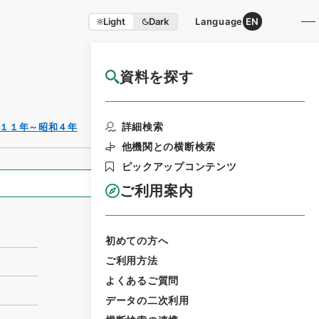
Light
Dark
Language
EN
資料を探す
国立公文書館HP利用案内
利用請求書印刷
詳細検索
１１年～昭和４年
他機関との横断検索
ピックアップコンテンツ
全ての情報
ご利用案内
初めての方へ
ご利用方法
よくあるご質問
データの二次利用