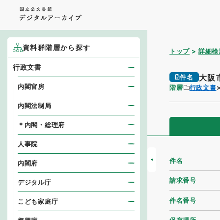
資料群階層から探す
トップ
詳細検
行政文書
大阪
件名
内閣官房
階層
行政文書
内閣法制局
＊内閣・総理府
人事院
件名
内閣府
請求番号
デジタル庁
件名番号
こども家庭庁