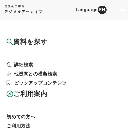
Language
EN
トップ
詳細検索[所蔵資料検索]
目録詳細
資料を探す
件名
京阪電気鉄道電気工事方法変更の件
詳細検索
階層
行政文書
＊運輸省
陸運関係
鉄道関係
軌道特許・京阪電気鉄道（京阪神急行）１７・昭
他機関との横断検索
和６～１１年
ピックアップコンテンツ
利用請求書印刷
ご利用案内
基本情報
全ての情報
初めての方へ
ご利用方法