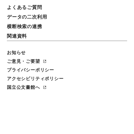
件名
よくあるご質問
京阪電気鉄道電気工事方法変更の件
データの二次利用
請求番号
横断検索の連携
平１２運輸00471100
関連資料
件名番号
054
お知らせ
ご意見・ご要望
保存場所
プライバシーポリシー
本館
アクセシビリティポリシー
作成・取得者
国立公文書館へ
鉄道局
年月日
昭和06年01月29日
利用制限の区分