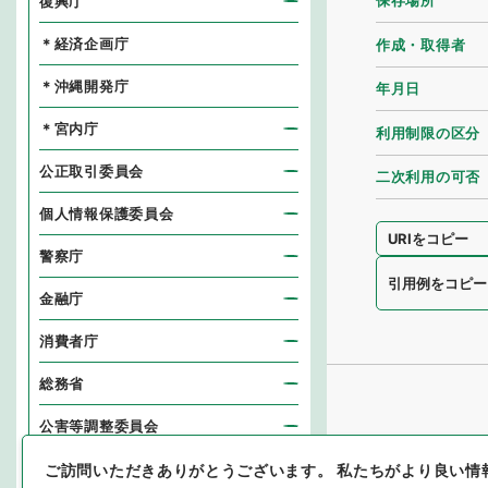
保存場所
復興庁
＊経済企画庁
作成・取得者
＊沖縄開発庁
年月日
＊宮内庁
利用制限の区分
公正取引委員会
二次利用の可否
個人情報保護委員会
URIをコピー
警察庁
引用例をコピー
金融庁
消費者庁
総務省
公害等調整委員会
消防庁
ご訪問いただきありがとうございます。
私たちがより良い情