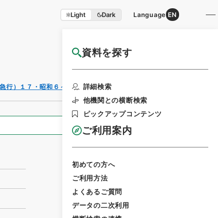
Light
Dark
Language
EN
資料を探す
国立公文書館HP利用案内
利用請求書印刷
詳細検索
急行）１７・昭和６～１１年
他機関との横断検索
ピックアップコンテンツ
全ての情報
ご利用案内
初めての方へ
ご利用方法
よくあるご質問
データの二次利用