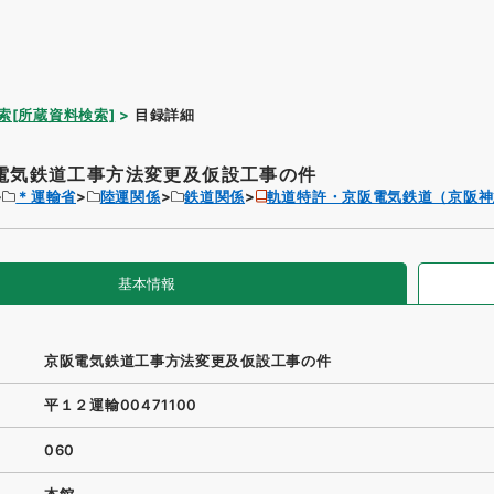
索[所蔵資料検索]
目録詳細
電気鉄道工事方法変更及仮設工事の件
＊運輸省
陸運関係
鉄道関係
軌道特許・京阪電気鉄道（京阪神
基本情報
京阪電気鉄道工事方法変更及仮設工事の件
平１２運輸00471100
060