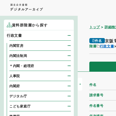
資料群階層から探す
トップ
詳細検
行政文書
京阪
件名
内閣官房
階層
行政文書
内閣法制局
＊内閣・総理府
人事院
件名
内閣府
請求番号
デジタル庁
件名番号
こども家庭庁